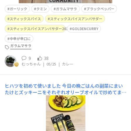
ガーリック
クミン
ガラムマサラ
ブラックペッパー
スティックスパイス
スティックスパイスアンバサダー
スティックスパイスアンバサダー2026
GOLDENCURRY
中辛が辛口に
ガラムマサラ
9
38
むっちゃん
|
05/25
|
カレー
ヒハツを初めて使いました
今日の晩ごはんの副菜にまい
たけとズッキーニをそれぞれオリーブオイルで炒めてまし
た。ズッキーニは、塩とブラックペッパーで味付け。舞茸
は、塩とヒハツで味付けしました。前々からヒハツを使っ
てみたくて初めて使ってみました。初めて使うので、ズッ
キーニには、無難にブラックペッパーをふりました。ヒハ
ツで味付けた舞