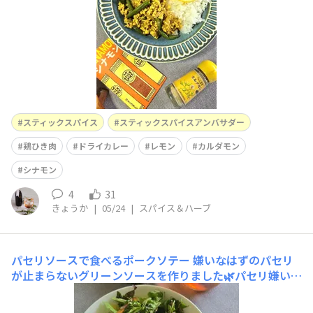
にも優しくて、こ
スティックスパイス
スティックスパイスアンバサダー
鶏ひき肉
ドライカレー
レモン
カルダモン
シナモン
4
31
きょうか
|
05/24
|
スパイス＆ハーブ
パセリソースで食べるポークソテー
嫌いなはずのパセリ
が止まらないグリーンソースを作りました🌿パセリ嫌いの
子供が完食してくれた奇跡のソースです😃✌微塵切りにし
たパセリをオリーブオイル 白ワインビネガーオレガノを