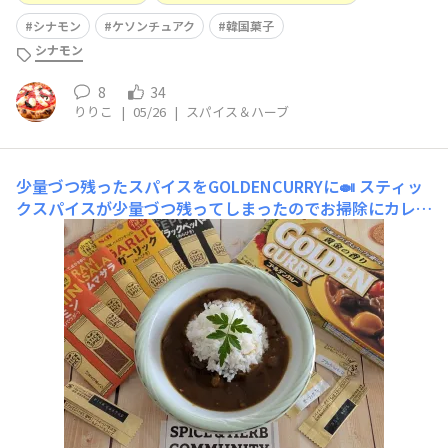
シナモン
ケソンチュアク
韓国菓子
シナモン
8
34
りりこ
|
05/26
|
スパイス＆ハーブ
少量づつ残ったスパイスをGOLDENCURRYに🍛
スティッ
クスパイスが少量づつ残ってしまったのでお掃除にカレー
を作ることにしましたガーリック クミン ブラックペッ
パーガラムマサラだけ新しく一袋出して全量入れましたす
るとどうでしょう中辛のGOLDENCURRYが辛口に🤣食べ
てたら汗出てきました中辛が好きな息子は辛いと言うかも
知れませんが私にはいつもと