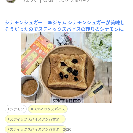
きょうか
|
05/28
|
スパイス＆ハーブ
シナモンシュガー 🫐ジャム
シナモンシュガーが美味し
そうだったのでスティックスパイスの残りのシナモンにグ
ラニュー糖を混ぜシナモンシュガーを作りましたトースト
にふりかけてボンヌママンのブルーベリージャムを散らし
て食べたらとても美味しかったですかけてから焼いても美
味しいかな？と思いやってみたのですが香りが飛んでしま
うのか焼いてから
シナモン
スティックスパイス
スティックスパイスアンバサダー
スティックスパイスアンバサダー2026