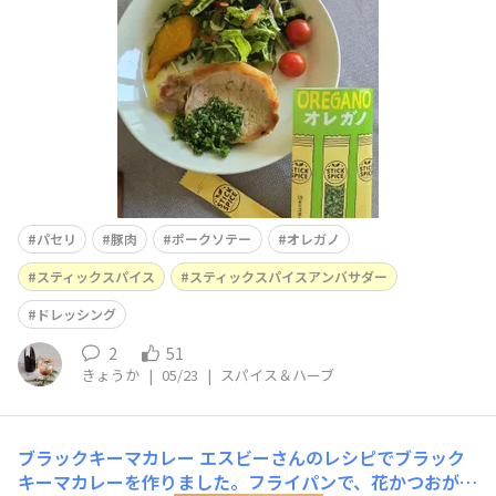
ほんの少し加えて約30分くらいつけこみます。そこに、に
んにくすりおろし塩 こしょうで味を整えたらパセリ嫌い
も食べれるグリーンソ
パセリ
豚肉
ポークソテー
オレガノ
スティックスパイス
スティックスパイスアンバサダー
ドレッシング
2
51
きょうか
|
05/23
|
スパイス＆ハーブ
ブラックキーマカレー
エスビーさんのレシピでブラック
キーマカレーを作りました。フライパンで、花かつおがな