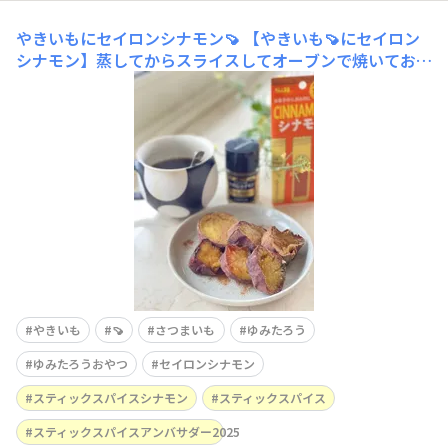
やきいもにセイロンシナモン🍠
【やきいも🍠にセイロン
シナモン】蒸してからスライスしてオーブンで焼いておい
た🍠、チンしてセイロンシナモンをかけておやつにしまし
た。今日からコーヒーも解禁。インスタントではあるが久
しぶりに飲んだら焦げっぽい味がする。ここしばらく、ホ
ワイトニングのせいでコーヒー紅茶ほうじ茶、カレーは厳
禁。では何を飲んだ
やきいも
🍠
さつまいも
ゆみたろう
ゆみたろうおやつ
セイロンシナモン
スティックスパイスシナモン
スティックスパイス
スティックスパイスアンバサダー2025