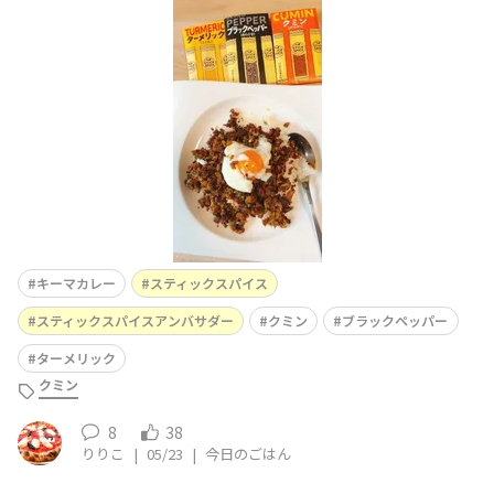
かったので、削り節の細かいかつお節と砂糖を炒めている
時、とても良い香りがして、キーマカレーにかつお節に砂
糖？と思いながら、作りました。温泉たまごは、鍋から取
り出す時間がオーバーしてしまい、固まってしまいまし
た。でも、崩
キーマカレー
スティックスパイス
スティックスパイスアンバサダー
クミン
ブラックペッパー
ターメリック
クミン
8
38
りりこ
|
05/23
|
今日のごはん