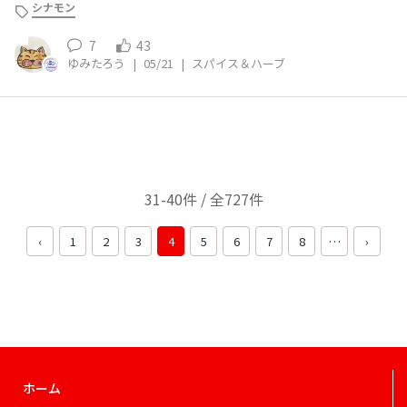
シナモン
7
43
ゆみたろう
|
05/21
|
スパイス＆ハーブ
31-40件 / 全727件
‹
1
2
3
4
5
6
7
8
…
›
ホーム