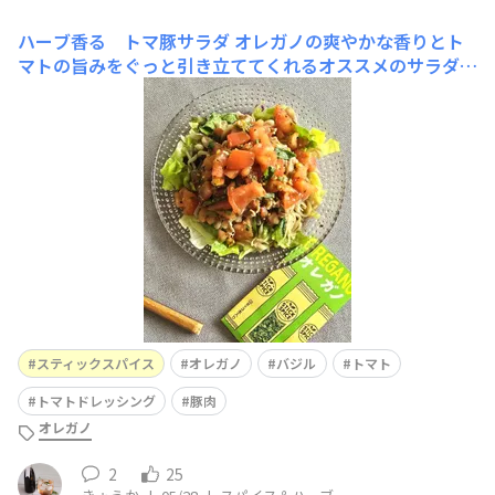
ハーブ香る トマ豚サラダ
オレガノの爽やかな香りとト
マトの旨みをぐっと引き立ててくれるオススメのサラダを
紹介します🥗✨レンジで手軽に作れるのに豚肉の満足感と
えのきの食べごたえで腹持ちも◎えのきは食物繊維も豊富
なので腸活やダイエット中にも嬉しい一皿です☺️トマト×
オレガノの組み合わせは間違いなしですね🍅【材料】・ト
マト 1個・
スティックスパイス
オレガノ
バジル
トマト
トマトドレッシング
豚肉
オレガノ
2
25