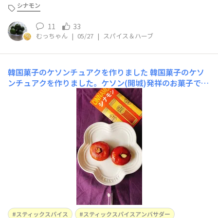
シナモン
11
33
むっちゃん
|
05/27
|
スパイス＆ハーブ
韓国菓子のケソンチュアクを作りました
韓国菓子のケソ
ンチュアクを作りました。ケソン(開城)発祥のお菓子で
す。もち米粉にマッコリが入って丸めたものを揚げて、シ
ナモンや生姜の入ったシロップにつけたお菓子です。シナ
モンと生姜のシロップが油っこいのを感じさせません。初
めて作ったので、何度か作って、綺麗なかたちのお菓子が
作れるようになりたいです
スティックスパイス
スティックスパイスアンバサダー