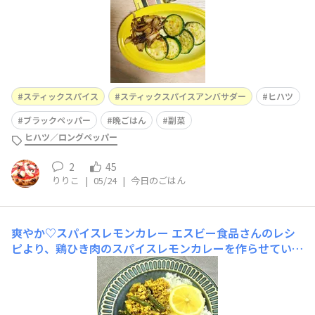
スティックスパイス
スティックスパイスアンバサダー
ヒハツ
ブラックペッパー
晩ごはん
副菜
ヒハツ／ロングペッパー
2
45
りりこ
|
05/24
|
今日のごはん
爽やか♡スパイスレモンカレー
エスビー食品さんのレシ
ピより、鶏ひき肉のスパイスレモンカレーを作らせていた
だきました🍛鶏ひき肉にいんげん豆スティックスパイスの
シナモンカルダモン(パウダー)をつかっていつもとは違っ
た組み合わせだったけれど、レモンの爽やかさとスパイス
の香りがびっくり✨🍋カレーにもレモン合いますね！お腹