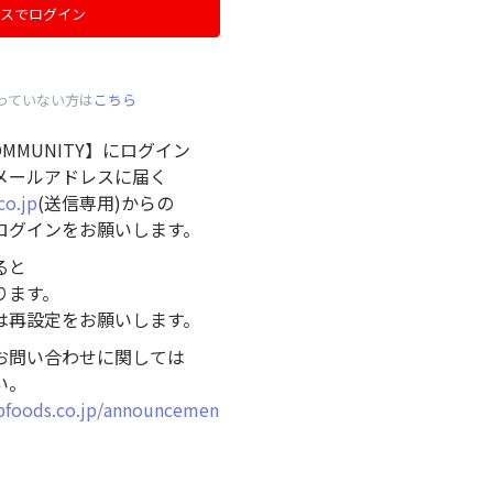
スでログイン
っていない方は
こちら
COMMUNITY】にログイン
メールアドレスに届く
co.jp
(送信専用)からの
ログインをお願いします。
ると
ります。
は再設定をお願いします。
お問い合わせに関しては
い。
bfoods.co.jp/announcemen