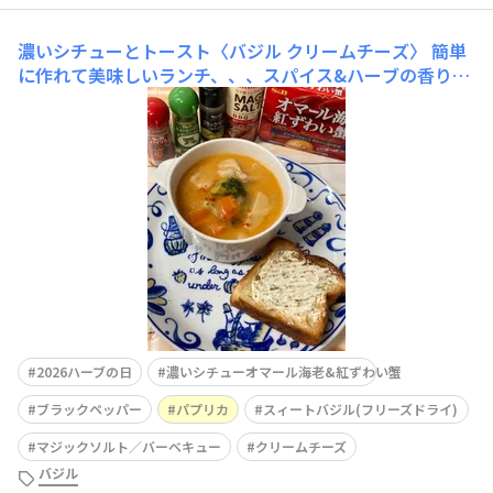
濃いシチューとトースト〈バジル クリームチーズ〉
簡単
に作れて美味しいランチ、、、スパイス&ハーブの香りや
具材の食感を楽しめ、食べ応えもありました。🔶濃いシチ
ュー〈材料〉豚肉、玉ねぎ、人参、エリンギ、ブロッコリ
ー、コーン油、塩、水、牛乳、「濃いシチューオマール海
老＆紅ずわい蟹」、「ブラックペッパー(あらびき)」、
「パプリカ」※玉ねぎはくし切
2026ハーブの日
濃いシチューオマール海老&紅ずわい蟹
ブラックペッパー
パプリカ
スィートバジル(フリーズドライ)
マジックソルト／バーベキュー
クリームチーズ
バジル