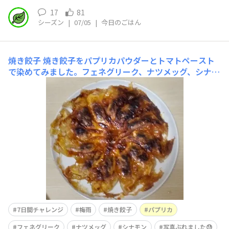
17
81
シーズン
|
07/05
|
今日のごはん
焼き餃子
焼き餃子をパプリカパウダーとトマトペースト
で染めてみました。フェネグリーク、ナツメッグ、シナモ
ンの香りと共に✨
7日間チャレンジ
梅雨
焼き餃子
パプリカ
フェネグリーク
ナツメッグ
シナモン
写真ぶれました😓