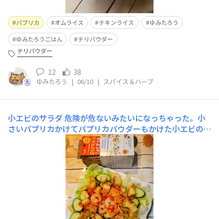
パプリカ
オムライス
チキンライス
ゆみたろう
ゆみたろうごはん
チリパウダー
チリパウダー
12
38
ゆみたろう
|
06/10
|
スパイス＆ハーブ
小エビのサラダ
危険が危ないみたいになっちゃった。小
さいパプリカかけてパプリカパウダーもかけた小エビのサ
ラダ。お子様達は食パンで作ったクルトンに手が伸びまく
ってますが、美味しく出来ました。エビぷりっです。パプ
リカの風味も好きです。