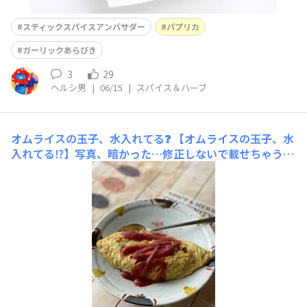
スティックスパイスアンバサダー
パプリカ
ガーリックあらびき
3
29
ヘルシ男
|
06/15
|
スパイス＆ハーブ
オムライスの玉子、水入れてる❓
【オムライスの玉子、水
入れてる⁉️】写真、暗かった…修正しないで載せちゃう、
ごめんよー。オムライスのくるむ玉子、私はトロトロタイ
プではなく皮タイプが好きです。先日、中華のシェフのYo
utubeを観て「飲める天津飯」ってやっていたんです。玉
子とお湯が同割なのです‼️えー。大丈夫かなあ。動画では
トロトロ