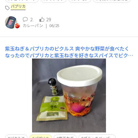
パプリカ
2
29
カレーパン
|
06/25
紫玉ねぎ＆パプリカのピクルス
爽やかな野菜が食べたく
なったのでパプリカと紫玉ねぎを好きなスパイスでピクル
ス液を作って漬けました完成するのが楽しみです