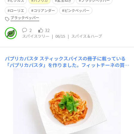
ピクルス
パプリカ
紫玉ねぎ
ブラックペッパー
ローリエ
コリアンダー
ピンクペッパー
ブラックペッパー
2
32
スパイスツリー
|
06/15
|
スパイス＆ハーブ
パプリカパスタ
スティックスパイスの冊子に載っている
「パプリカパスタ」を作りました。フィットチーネの買い
置きがあったのでそれを使っています。花が咲き始めたミ
ツバをのせて、パプリカの香りがふわっと香って美味しい
スパゲッティでした。スパゲッティ・・・・２００㌘ベー
コン・・・・・・４０㌘スティックスパイス☆パプリ
カ・・・