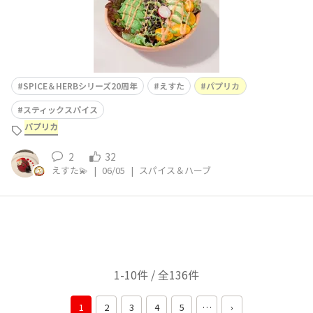
SPICE＆HERBシリーズ20周年
えすた
パプリカ
スティックスパイス
パプリカ
2
32
えすた💫
|
06/05
|
スパイス＆ハーブ
1-10件 / 全136件
1
2
3
4
5
…
›