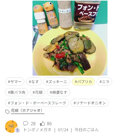
で豚バラ肉を手切りで細かく切って、なすを切ってレンチ
ンしニラも切る②ズッキーニを５〜６mm幅スライスして
オリーブオイルでじっくり焼いて塩、ガーリックグラニュ
ールを振りかけて皿に取り出す③豚肉を炒めて白ワインを
入れて強火でアルコール分を
サマー
なす
ズッキーニ
パプリカ
ニラ
豚バラ肉
花椒
麻婆なす
フォン・ド・ボーベースフレーク
ソテードオニオン
花椒（ホアジャオ）
28
86
トンボノメガネ
|
07/24
|
今日のごはん