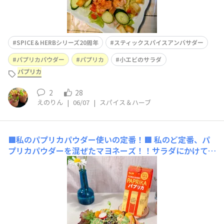
SPICE＆HERBシリーズ20周年
スティックスパイスアンバサダー
パプリカパウダー
パプリカ
小エビのサラダ
パプリカ
2
28
えのりん
|
06/07
|
スパイス＆ハーブ
🟥私のパプリカパウダー使いの定番！🟥
私のど定番、パ
プリカパウダーを混ぜたマヨネーズ！！サラダにかけて食
べました。真ん中のスプラウトは、タネから初めて育てま
した！