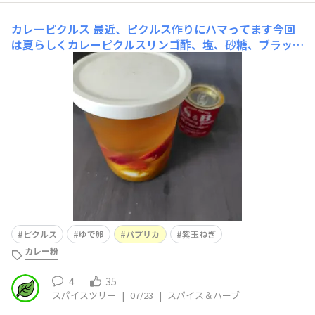
カレーピクルス
最近、ピクルス作りにハマってます今回
は夏らしくカレーピクルスリンゴ酢、塩、砂糖、ブラック
ペッパー、ローリエ、カレー粉のピクルス液にゆで卵、パ
プリカ、紫玉ねぎつけましたやり方ご悪かったのか、カレ
ー粉が沈んでしまって、思ったよりカレーの味がしません
でしたが、美味しかったです
ピクルス
ゆで卵
パプリカ
紫玉ねぎ
カレー粉
4
35
スパイスツリー
|
07/23
|
スパイス＆ハーブ