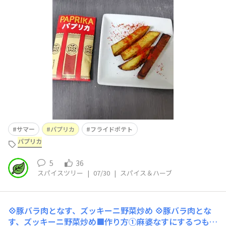
は、インカのめざめパプリカに塩を加えて振ってみました
サマー
パプリカ
フライドポテト
パプリカ
5
36
スパイスツリー
|
07/30
|
スパイス＆ハーブ
💠豚バラ肉となす、ズッキーニ野菜炒め
💠豚バラ肉とな
す、ズッキーニ野菜炒め■作り方①麻婆なすにするつもり