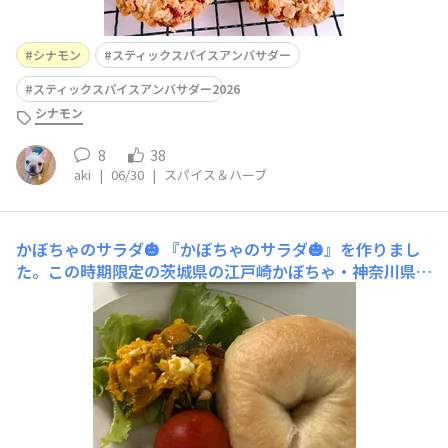
シナモン
スティックスパイスアンバサダー
スティックスパイスアンバサダー2026
シナモン
8
38
aki
|
06/30
|
スパイス＆ハーブ
かぼちゃのサラダ🎃
『かぼちゃのサラダ🎃』を作りまし
た。この時期限定の茨城県の江戸崎かぼちゃ・神奈川県の
みやこかぼちゃを楽しみにしています🎃かぼちゃ・クリー
ムチーズ・レーズン・ナッツ・シナモンでデザート感覚の
サラダを作りました。シナモンの香りがとても良く、朝食
にベーグルと一緒にいただきました。