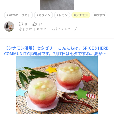
2026ハーブの日
マフィン
レモン
シナモン
おやつ
8
37
きょうか
|
07/12
|
スパイス＆ハーブ
【シナモン活用】七夕ゼリー
​こんにちは。SPICE＆HERB
COMMUNITY事務局です。​7月7日は七夕ですね。夏が旬
のフルーツを使った、涼やかなデザートレシピをご紹介し
ます🎋✨​ゼリーにシナモンは意外な組み合わせかもしれま
せんが、シナモンがスイカ独特の青い香りを和らげます。
ぜひお試しください🌟「七夕ゼリー」■材料（6人