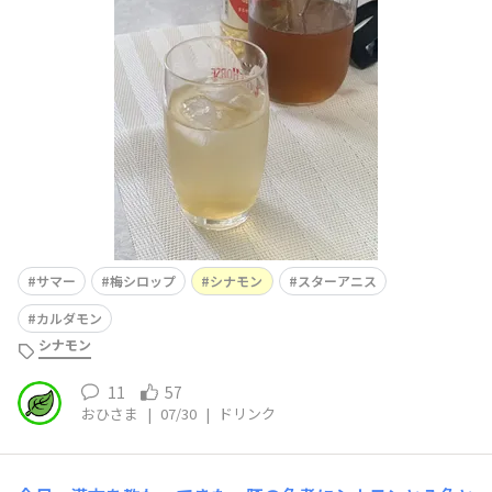
ーアニスカルダモンクローブだったかな、、、？プレーン
の梅シロップにシナモンやスターアニスの甘い香りが加わ
り、まろやかな風味です👍炭酸水で割ったり、林檎酢をち
ょい足ししたり、夏バテ対策に役立っています🥰
サマー
梅シロップ
シナモン
スターアニス
カルダモン
シナモン
11
57
おひさま
|
07/30
|
ドリンク