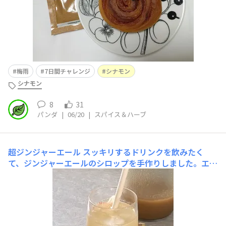
梅雨
7日間チャレンジ
シナモン
シナモン
8
31
パンダ
|
06/20
|
スパイス＆ハーブ
超ジンジャーエール
スッキリするドリンクを飲みたく
て、ジンジャーエールのシロップを手作りしました。エス
ビーさんのレシピhttps://www.sbfoods.co.jp/recipe/de
tail/10433.htmlを参考に、材料の生姜が足りないのでジ
ンジャーパウダーを追加したところ、、、どうも入れすぎ
たようで、超ジ