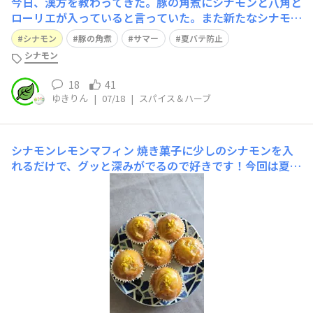
今日、漢方を教わってきた。豚の角煮にシナモンと八角と
ローリエが入っていると言っていた。また新たなシナモン
の使い途を知った‼️
シナモン
豚の角煮
サマー
夏バテ防止
シナモン
18
41
ゆきりん
|
07/18
|
スパイス＆ハーブ
シナモンレモンマフィン
焼き菓子に少しのシナモンを入
れるだけで、グッと深みがでるので好きです！今回は夏は
らしく、すりおろしたレモンをたっぷりいれて、夏らしい
マフィンを 焼きました。暑いけど、このマフィンなら爽
やかに食べれてしまいます🤭夏のティータイムにオススメ
です☕✨