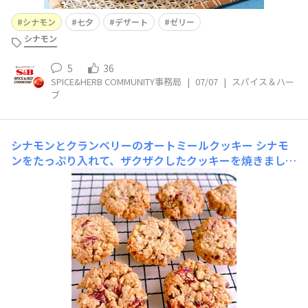
シナモン
七夕
デザート
ゼリー
シナモン
5
36
SPICE&HERB COMMUNITY事務局
|
07/07
|
スパイス＆ハー
ブ
シナモンとクランベリーのオートミールクッキー
シナモ
ンをたっぷり入れて、ザクザクしたクッキーを焼きました
✨本日は、スティックスパイスアンバサダーの任期最終
日。少し寂しい気もいたしますが、おかげで、様々なスパ
イスの特徴を知ることができたり、以前よりグッとアレン
ジの幅が広がったり…これからも、もっともっとスパイス
と仲良くなっていきたいと思っています