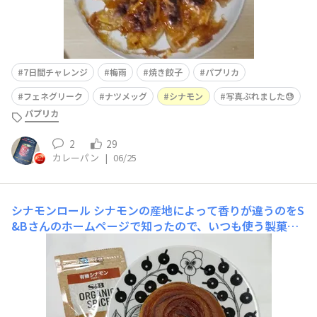
7日間チャレンジ
梅雨
焼き餃子
パプリカ
フェネグリーク
ナツメッグ
シナモン
写真ぶれました😓
パプリカ
2
29
カレーパン
|
06/25
シナモンロール
シナモンの産地によって香りが違うのをS
&Bさんのホームページで知ったので、いつも使う製菓用
のシナモンとは違うスリランカ産のシナモンを購入してみ
ました。スリランカ産のシナモンがなかなか見つからなか
ったのですが、いつも行くスーパーの普段見ていなかった
棚に、S&Bさんのシナモンで、丁度良い