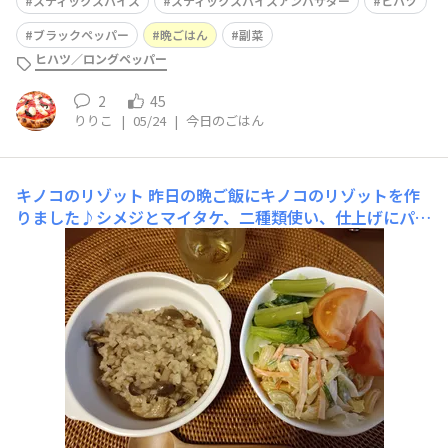
スティックスパイス
スティックスパイスアンバサダー
ヒハツ
ブラックペッパー
晩ごはん
副菜
ヒハツ／ロングペッパー
2
45
りりこ
|
05/24
|
今日のごはん
キノコのリゾット
昨日の晩ご飯にキノコのリゾットを作
りました♪シメジとマイタケ、二種類使い、仕上げにパル
メザンチーズとローズマリーを加えて味わい深いリゾット
ができました♪