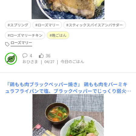
スプリング
ローズマリー
スティックスパイスアンバサダー
ローズマリーチキン
晩ごはん
ローズマリー
4
36
おひさま
|
04/27
|
今日のごはん
『鶏もも肉ブラックペッパー焼き』
鶏もも肉をバーミキ
ュラフライパンで塩、ブラックペッパーでじっくり弱火で
焼いたら出来上がり。塩こしょうだけですが鶏の旨みもあ
って最高です。