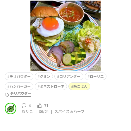
ました。バンズの底側はマヨネーズとマスタードを塗っ
て、レタス、クミン入りのピクルス液に漬けたズッキー
ニ、パテ、にチリパウダーとバルサミコ酢を混ぜたケチャ
ップを塗って、チーズ、をバーナーで軽く炙って、目玉焼
きONワックスペー
チリパウダー
クミン
コリアンダー
ローリエ
ハンバーガー
ミネストローネ
晩ごはん
チリパウダー
4
31
ありこ
|
06/24
|
スパイス＆ハーブ