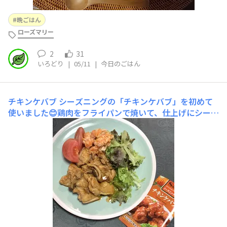
晩ごはん
ローズマリー
2
31
いろどり
|
05/11
|
今日のごはん
チキンケバブ
シーズニングの「チキンケバブ」を初めて
使いました😊鶏肉をフライパンで焼いて、仕上げにシーズ
ニングと水少々を加え、とろみがつくまで炒めれば完成！
辛さはマイルド、香り豊かで、ご飯にも良く合う美味しさ
でした💕時短・簡単なので、常備しておくと「献立が思い
浮かばない」「ごはん作りがめんどう」なときのお助けマ
ン