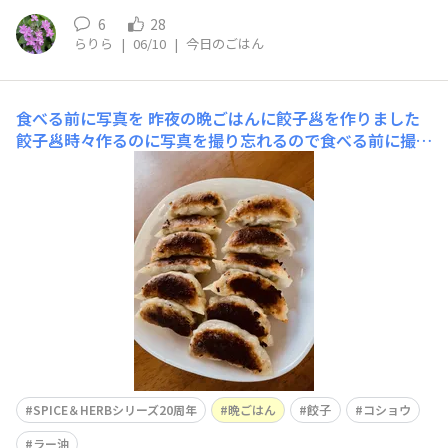
6
28
らりら
|
06/10
|
今日のごはん
食べる前に写真を
昨夜の晩ごはんに餃子🥟を作りました
餃子🥟時々作るのに写真を撮り忘れるので食べる前に撮影
だいぶ焦げていますが😅美味しくいただきました😋
SPICE＆HERBシリーズ20周年
晩ごはん
餃子
コショウ
ラー油