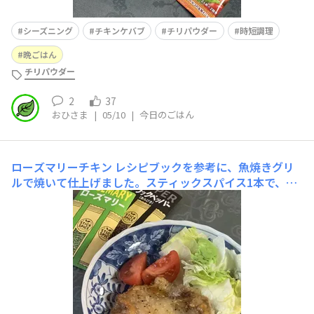
シーズニング
チキンケバブ
チリパウダー
時短調理
晩ごはん
チリパウダー
2
37
おひさま
|
05/10
|
今日のごはん
ローズマリーチキン
レシピブックを参考に、魚焼きグリ
ルで焼いて仕上げました。スティックスパイス1本で、誰
もが食べやすい、上品なローズマリー風味のチキンに。と
ても手軽に作れて、家族にも好評でした♪