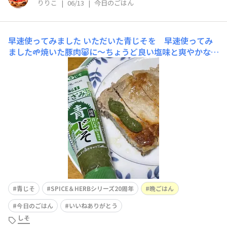
りりこ
|
06/13
|
今日のごはん
早速使ってみました
いただいた青じそを 早速使ってみ
ました🌱焼いた豚肉🐷に〜ちょうど良い塩味と爽やかなシ
ソが良い味でした他のものにも使ってみようと思ってます
😋
青じそ
SPICE＆HERBシリーズ20周年
晩ごはん
今日のごはん
いいねありがとう
しそ