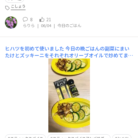
こしょう
8
21
らりら
|
06/04
|
今日のごはん
ヒハツを初めて使いました
今日の晩ごはんの副菜にまい
たけとズッキーニをそれぞれオリーブオイルで炒めてまし
た。ズッキーニは、塩とブラックペッパーで味付け。舞茸
は、塩とヒハツで味付けしました。前々からヒハツを使っ
てみたくて初めて使ってみました。初めて使うので、ズッ
キーニには、無難にブラックペッパーをふりました。ヒハ
ツで味付けた舞