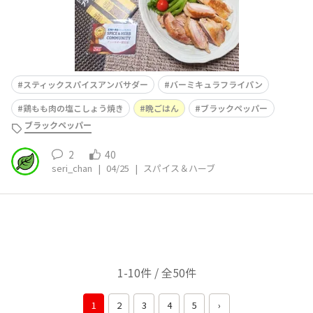
スティックスパイスアンバサダー
バーミキュラフライパン
鶏もも肉の塩こしょう焼き
晩ごはん
ブラックペッパー
ブラックペッパー
2
40
seri_chan
|
04/25
|
スパイス＆ハーブ
1-10件 / 全50件
1
2
3
4
5
›