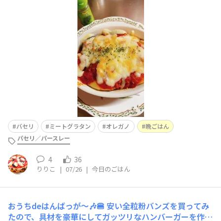
グラタン皿に入れて、ミートソースをかけ、チーズをのせ
て、焼きました。
バセリ
ミートグラタン
オレガノ
晩ごはん
パセリ／パースレー
4
36
りりこ
|
07/26
|
今日のごはん
おうちdeはんばっが～🎶🍔
安い全粒粉バンズを買ってみ
たので、具材を豪華にしてガッツリなハンバーガーを作り