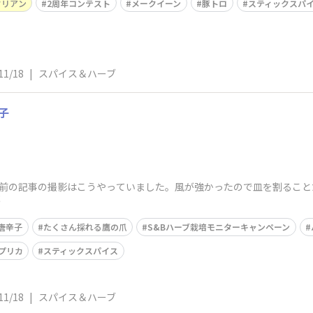
タリアン
2周年コンテスト
メークイーン
豚トロ
スティックスパ
11/18
|
スパイス＆ハーブ
子
 1つ前の記事の撮影はこうやっていました。風が強かったので皿を割ること
️
唐辛子
たくさん採れる鷹の爪
S&Bハーブ栽培モニターキャンペーン
プリカ
スティックスパイス
11/18
|
スパイス＆ハーブ