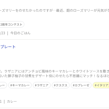
ーズマリーをのせたかったのですが…最近、庭のローズマリーが元気が
2周年コンテスト
/23
|
今日のごはん
アプレート
で。ラザニアにはアンチョビ風味のキーマカレーとホワイトソースを敷
届いた獅子柚子の甘煮をデザート役にのせたら不思議にマッチ！なるほ
レー
キーマカレー
ラザニア
クスクス
カプレーゼ
イタリア
1
|
カレー