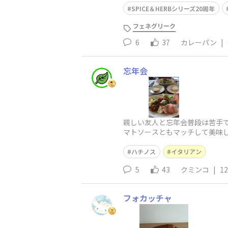
SPICE＆HERBシリーズ20周年
フェネグリーク
6
37
カレーパン
|
忘年会
親しい友人と忘年会普段は苦手で
マトソースともマッチして美味し
ハチノス
イタリアン
5
43
クミンコ
|
12
フォカッチャ