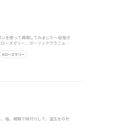
イパンを使って再現してみました〜😅茄子
にローズマリー、ガーリックグラニュー
ローズマリー
ス、塩、胡椒で味付けして、温玉をのせ