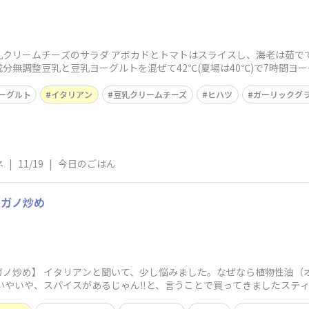
乳クリームチーズのサラダ アボカドとトマトはスライスし、海老は茹で
分無調整豆乳と豆乳ヨーグルトを混ぜて42℃(夏場は40℃)で7時間ヨ
ーグルト
イタリアン
豆乳クリームチーズ
ヒハツ
ガーリックグ
ネ
|
11/19
|
今日のごはん
レガノ炒め
ガノ炒め】 イタリアンと聞いて、少し悩みました。なぜなら植物性油（
いやいや、スパイスがあるじゃん‼️と、言うことで買ってきましたステ