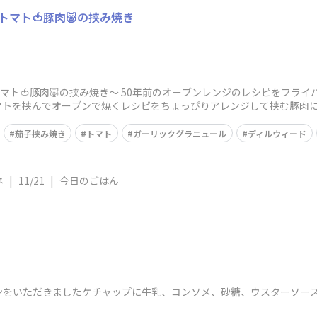
トマト🍅豚肉🐷の挟み焼き
とトマト🍅豚肉🐷の挟み焼き〜 50年前のオーブンレンジのレシピをフラ
マトを挟んでオーブンで焼くレシピをちょっぴりアレンジして挟む豚肉
茄子挟み焼き
トマト
ガーリックグラニュール
ディルウィード
ネ
|
11/21
|
今日のごはん
ンをいただきましたケチャップに牛乳、コンソメ、砂糖、ウスターソー