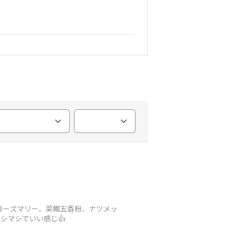
ローズマリー、菜館五香粉、ナツメッ
シマシでいい感じ👍