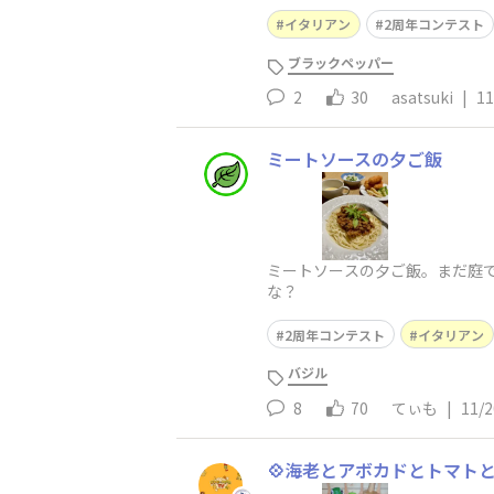
イタリアン
2周年コンテスト
ブラックペッパー
2
30
asatsuki
|
11
ミートソースの夕ご飯
ミートソースの夕ご飯。まだ庭
な？
2周年コンテスト
イタリアン
バジル
8
70
てぃも
|
11/2
💠海老とアボカドとトマト