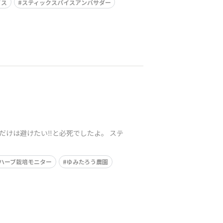
イス
スティックスパイスアンバサダー
だけは避けたい‼️と必死でしたよ。 ステ
ハーブ栽培モニター
ゆみたろう農園