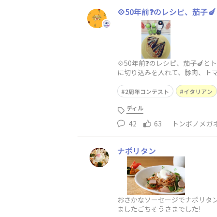
💠50年前❓️のレシピ、茄子
💠50年前❓️のレシピ、茄子
に切り込みを入れて、豚肉、ト
ル、塩、テーブルコショウを
2周年コンテスト
イタリアン
ディル
42
63
トンボノメガ
ナポリタン
おさかなソーセージでナポリタ
ましたごちそうさまでした!