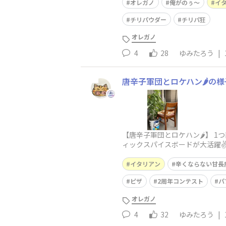
オレガノ
俺がのぅ〜
イ
チリパウダー
チリパ狂
オレガノ
4
28
ゆみたろう
|
唐辛子軍団とロケハン🌶️の様
【唐辛子軍団とロケハン🌶️】
ィックスパイスボードが大活躍✌
イタリアン
辛くならない甘長
ピザ
2周年コンテスト
パ
オレガノ
4
32
ゆみたろう
|