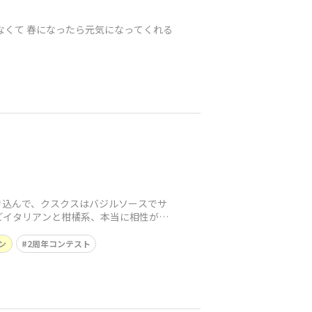
なくて 春になったら元気になってくれる
き込んで、クスクスはバジルソースでサ
どイタリアンと柑橘系、本当に相性がい
ン
2周年コンテスト