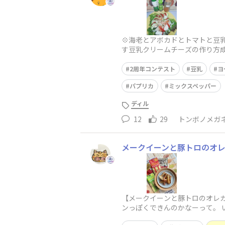
💠海老とアボカドとトマトと豆
す豆乳クリームチーズの作り方成
ルトを作る。それをヨーグ
2周年コンテスト
豆乳
ヨ
パプリカ
ミックスペッパー
ディル
12
29
トンボノメガ
メークイーンと豚トロのオ
【メークイーンと豚トロのオレ
ンっぽくできんのかなーって。 
~） 作り