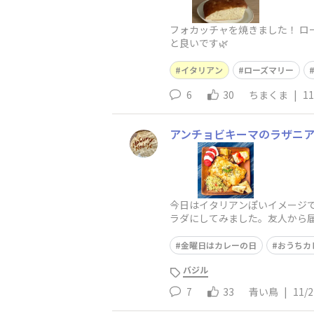
フォカッチャを焼きました！ ロ
と良いです🌿
イタリアン
ローズマリー
6
30
ちまくま
|
11
アンチョビキーマのラザニ
今日はイタリアンぽいイメージ
ラダにしてみました。友人から
いんですね♪
金曜日はカレーの日
おうちカ
バジル
7
33
青い鳥
|
11/2