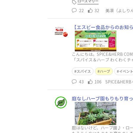
ローズマリー
22
32
美凛（よしり
​こんにちは。SPICE&HERB
「スパイス＆ハーブ わくわく
ー、スパイスと
スパイス
ハーブ
イベン
43
106
SPICE&HER
庭なしハーブ園もりもり育っ
庭はないけど、ハーブ園♪・ロ