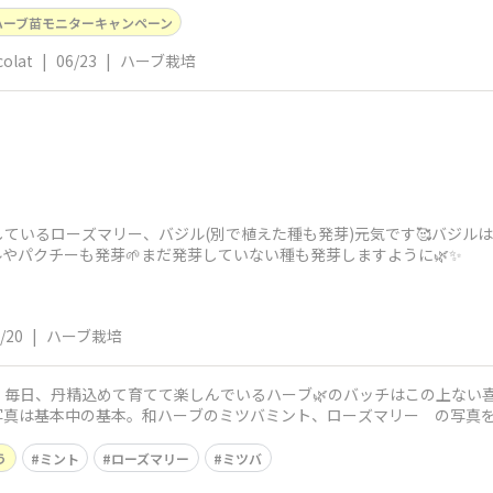
ハーブ苗モニターキャンペーン
olat
|
06/23
|
ハーブ栽培
ているローズマリー、バジル(別で植えた種も発芽)元気です🥰バジル
ルやパクチーも発芽🌱まだ発芽していない種も発芽しますように🌿✨️
/20
|
ハーブ栽培
。毎日、丹精込めて育てて楽しんでいるハーブ🌿のバッチはこの上ない
写真は基本中の基本。和ハーブのミツバミント、ローズマリー の写真
蒔こうとしている
う
ミント
ローズマリー
ミツバ