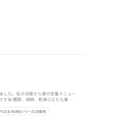
。
せました。私の初夏から夏の定番メニュー
す😄 鰹節、胡麻、乾燥小エビも乗せ
PICE＆HERBシリーズ20周年