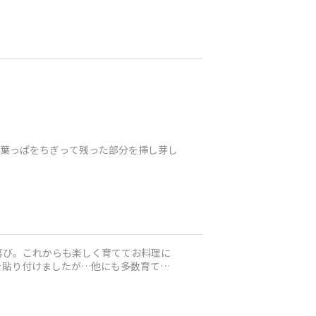
は葉っぱをちぎって残った部分を挿し芽し
喜び。これからも楽しく育ててお料理に
を貼り付けましたが…他にも多数育てて