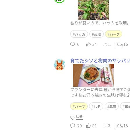
香りが良いので、ハッカを栽培
ハッカ
栽培
ハーブ
6
34
よし
|
05/16
育てたシソと梅肉のサッパ
プランターに去年 種から育てた
です👍お好み焼きの生地は卵を
ました。紫蘇と梅肉で、お好
ハーブ
しそ
紫蘇
梅
しそ
20
81
リス
|
05/15