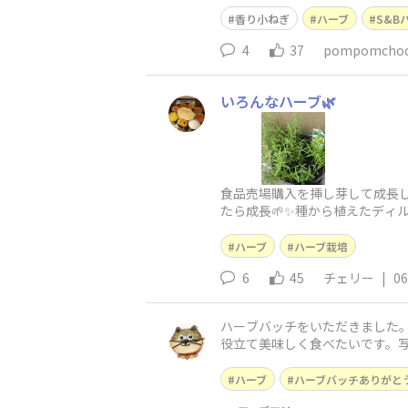
香り小ねぎ
ハーブ
S&B
4
37
pompomchoc
いろんなハーブ🌿
食品売場購入を挿し芽して成長し
たら成長🌱✨️種から植えたディ
ハーブ
ハーブ栽培
6
45
チェリー
|
06
ハーブバッチをいただきました
役立て美味しく食べたいです。
いますよ。今は種にしてまた次
ハーブ
ハーブバッチありがと