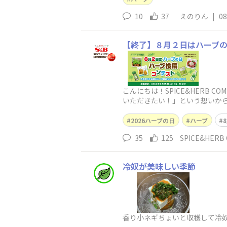
10
37
えのりん
|
08
【終了】８月２日はハーブ
こんにちは！SPICE&HERB
いただきたい！」という想いか
「ハーブをつかったクラ
2026ハーブの日
ハーブ
35
125
SPICE&HER
冷奴が美味しい季節
香り小ネギちょいと収穫して冷