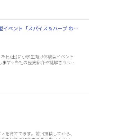
【エスビー食品からのお知らせ】7月25日(土)「スパイス展示館」で開催！小学生向け体験型イベント「スパイス＆ハーブ わくわくチャレンジ」応募受付中！
7月25日(土)に小学生向け体験型イベント
します✨当社の歴史紹介や謎解きラリ
ガノを育ててます。前回投稿してから、