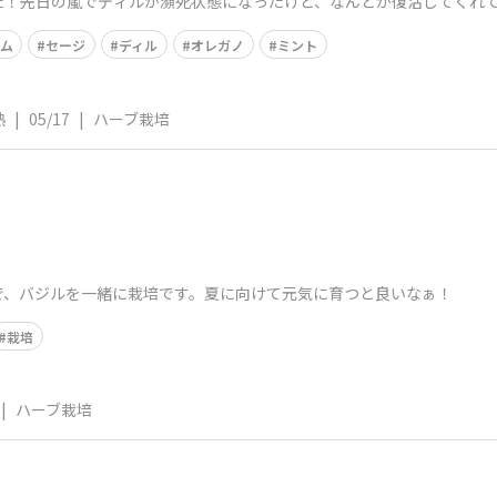
た！先日の嵐でディルが瀕死状態になったけど、なんとか復活してくれ
たら、特にオレン
ム
セージ
ディル
オレガノ
ミント
熟
|
05/17
|
ハーブ栽培
で、バジルを一緒に栽培です。夏に向けて元気に育つと良いなぁ！
栽培
|
ハーブ栽培