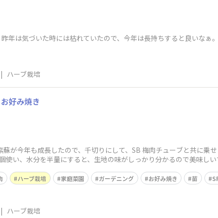
。昨年は気づいた時には枯れていたので、今年は長持ちすると良いなぁ
|
ハーブ栽培
リお好み焼き
紫蘇が今年も成長したので、千切りにして、SB 梅肉チューブと共に乗
2個使い、水分を半量にすると、生地の味がしっかり分かるので美味しいで
肉
ハーブ栽培
家庭菜園
ガーデニング
お好み焼き
苗
S
|
ハーブ栽培