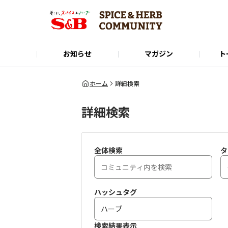
お知らせ
マガジン
ト
Instagram
SPICE&HERB COMMUNITYに関するお問い合
使い方ガイド
X(Twitter)
公式オンラインショップ
LINE
ホーム
詳細検索
詳細検索
全体検索
タ
ハッシュタグ
検索結果表示