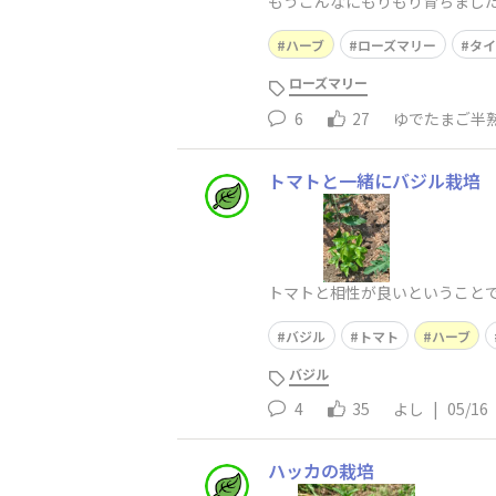
もうこんなにもりもり育ちまし
きくなってくれました。摘芯し
ハーブ
ローズマリー
タイ
ローズマリー
6
27
ゆでたまご半
トマトと一緒にバジル栽培
トマトと相性が良いということ
バジル
トマト
ハーブ
バジル
4
35
よし
|
05/16
ハッカの栽培