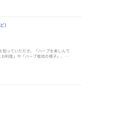
など）
の日を知っていただき、「ハーブを楽しんで
たお料理」や「ハーブ栽培の様子」、