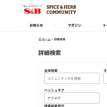
お知らせ
マガジン
ト
Instagram
SPICE&HERB COMMUNITYに関するお問い合
使い方ガイド
X(Twitter)
公式オンラインショップ
LINE
ホーム
詳細検索
詳細検索
全体検索
タ
ハッシュタグ
検索結果表示