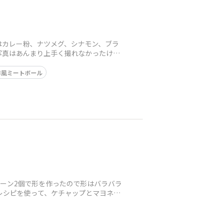
はカレー粉、ナツメグ、シナモン、ブラ
写真はあんまり上手く撮れなかったけ
洋風ミートボール
プーン2個で形を作ったので形はバラバラ
レシピを使って、ケチャップとマヨネー