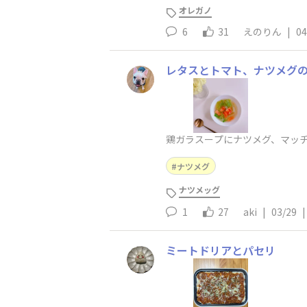
オレガノ
6
31
えのりん
|
04
レタスとトマト、ナツメグ
鶏ガラスープにナツメグ、マッ
ナツメグ
ナツメッグ
1
27
aki
|
03/29
|
ミートドリアとパセリ