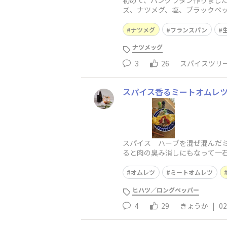
初めて、パングラタン作りまし
ズ、ナツメグ、塩、ブラックペ
ったのご不思議なくらい美味し
ナツメグ
フランスパン
ナツメッグ
3
26
スパイスツリ
スパイス香るミートオムレ
スパイス ハーブを混ぜ混んだミ
ると肉の臭み消しにもなって一石二
オムレツ
ミートオムレツ
ヒハツ／ロングペッパー
4
29
きょうか
|
02