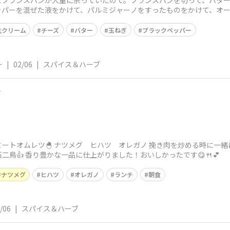
たフランスパンが大量に余っていたので。フランスパンを切って、バタ
ッパーを混ぜた液をかけて、パルミジャーノをすったものをかけて、オ
かったです！
生クリーム
チーズ
バター
玉ねぎ
ブラックペッパー
ー
|
02/06
|
スパイス＆ハーブ
ツ
ートオムレツ🐣 ナツメグ ヒハツ オレガノ 挽き肉を炒める時に一緒
鳥👍 香り豊かな一品に仕上がりました！おいしかったです😋🍴💕
ナツメグ
ヒハツ
オレガノ
ランチ
朝食
/06
|
スパイス＆ハーブ