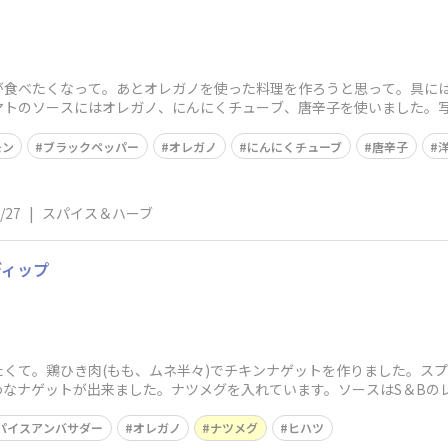
が食べたくなって。あとオレガノを使った料理を作ろうと思って。具に
マトのソースにはオレガノ、にんにくチューブ、唐辛子を使いました。
美味しいミートボー
モン
ブラックペッパー
オレガノ
にんにくチューブ
唐辛子
/27
|
スパイス＆ハーブ
ディップ
くて。鶏ひき肉(もも、ムネ半々)でチキンナゲットを作りました。ス
わなナゲットが出来ました。ナツメグを入れています。ソースはS＆Bの
ソースです
パイスアンバサダー
オレガノ
ナツメグ
ヒハツ