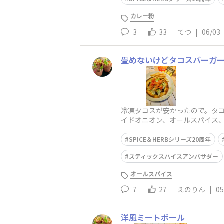
カレー粉
3
33
てつ
|
06/03
畳めないけどタコスバーガ
冷凍タコスが安かったので。タ
イドオニオン、オールスパイス
て焼いて、スライスチーズを乗
SPICE＆HERBシリーズ20周年
スティックスパイスアンバサダー
オールスパイス
7
27
えのりん
|
05
洋風ミートボール