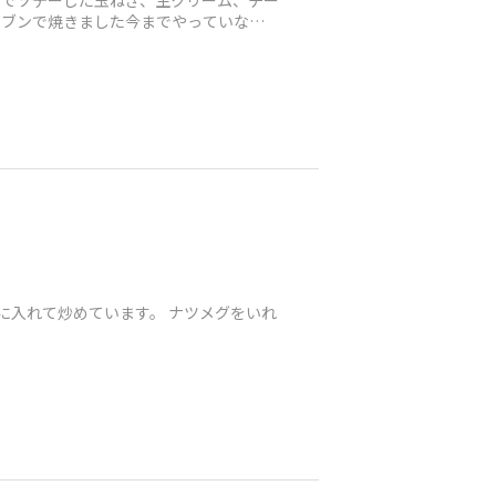
ーでソテーした玉ねぎ、生クリーム、チー
ーブンで焼きました今までやっていなか
に入れて炒めています。 ナツメグをいれ