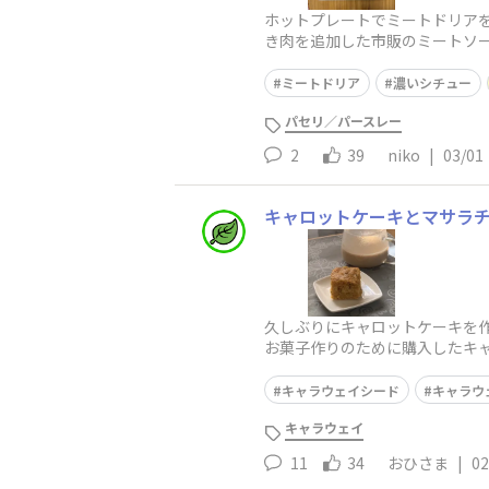
ホットプレートでミートドリア
き肉を追加した市販のミートソ
た。
ミートドリア
濃いシチュー
パセリ／パースレー
2
39
niko
|
03/01
キャロットケーキとマサラ
久しぶりにキャロットケーキを
お菓子作りのために購入したキ
笑おすすめの使い道があれば教
キャラウェイシード
キャラウ
キャラウェイ
11
34
おひさま
|
02