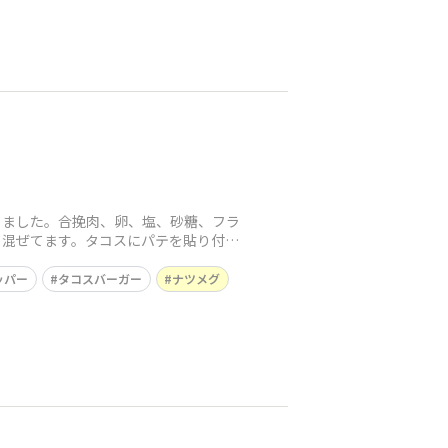
りました。合挽肉、卵、塩、砂糖、フラ
て混ぜてます。タコスにパテを貼り付け
ッパー
タコスバーガー
ナツメグ