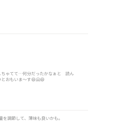
しちゃてて…何分だったかなぁと 読ん
おもいま～す😆🤗😆
の量を調節して、薄味も良いかも。