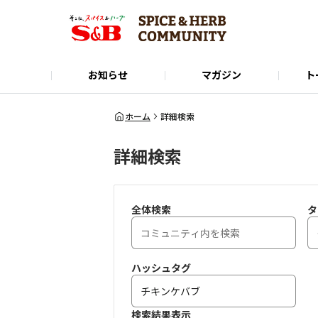
お知らせ
マガジン
ト
Instagram
SPICE&HERB COMMUNITYに関するお問い合
使い方ガイド
X(Twitter)
公式オンラインショップ
LINE
ホーム
詳細検索
詳細検索
全体検索
タ
ハッシュタグ
検索結果表示