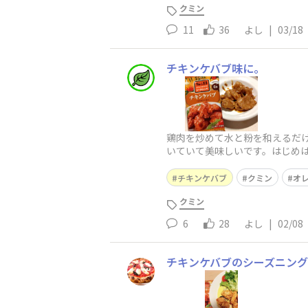
クミン
11
36
よし
|
03/18
チキンケバブ味に。
鶏肉を炒めて水と粉を和えるだ
いていて美味しいです。はじめ
チキンケバブ
クミン
オ
クミン
6
28
よし
|
02/08
チキンケバブのシーズニング