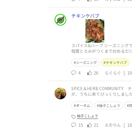
チキンケバブ
スパイス&ハーブ シーズニン
程度とろみがつくまで炒めるだけ
シーズニング
チキンケバブ
4
26
らぐらぐ
|
10
SPICE＆HERB COMMUN
が、うちに来てびっくりしまし
ューが作りたいです。
オータム
柚子こしょう
柚子こしょう
15
21
えのりん
|
10