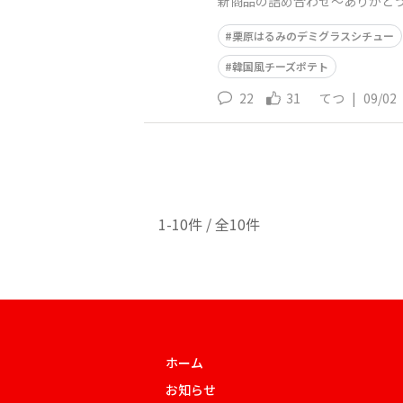
新商品の詰め合わせ～ありがとう
栗原はるみのデミグラスシチュー
韓国風チーズポテト
22
31
てつ
|
09/02
1-10件 / 全10件
ホーム
お知らせ