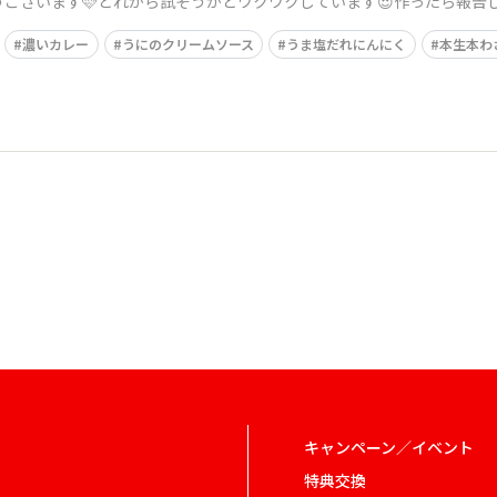
ございます🩷どれから試そうかとワクワクしています😍作ったら報告し
濃いカレー
うにのクリームソース
うま塩だれにんにく
本生本わ
キャンペーン／イベント
特典交換