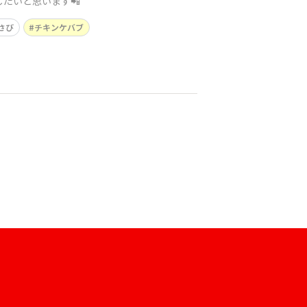
たいと思います📲
さび
チキンケバブ