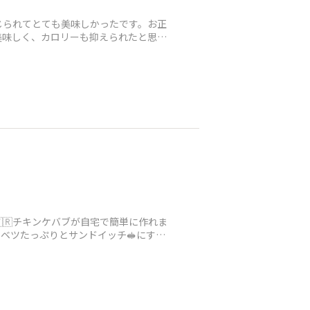
じられてとても美味しかったです。お正
美味しく、カロリーも抑えられたと思い
🇷チキンケバブが自宅で簡単に作れま
ベツたっぷりとサンドイッチ🥪にする