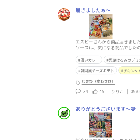
届きましたぁ〜
エスビーさんから商品届きまし
ソースは、気になる商品でした
てみたいと思っていま
濃いカレー
栗原はるみのデミ
韓国風チーズポテト
チキンケ
わさび（本わさび）
34
45
りりこ
|
09/0
ありがとうございます～🩷