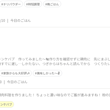
チリパウダー
時短調理
晩ごはん
/10
|
今日のごはん
キンケバブ 作ってみました～🐔作り方を確認せずに鶏肉に 先にまぶ
！時すでに遅し…しかたない、つぎからはちゃんと読んでから つくりたいと
家族からも大好評🎶
美味しかった～✌
0
|
今日のごはん
肉料理を作りました！ ちょっと濃い味なのでご飯が進みますね！ 粉
キンケバブ