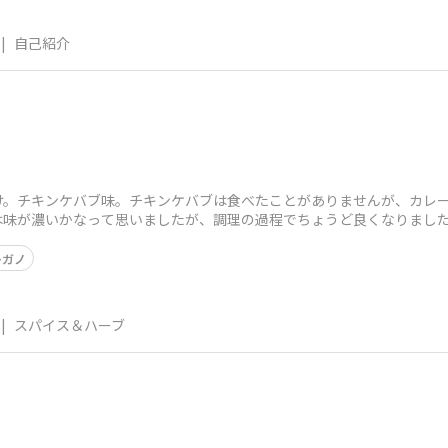
|
自己紹介
け。チキンケバブ味。チキンケバブは食べたことがありませんが、カレ
は味が濃いかなって思いましたが、調理の過程でちょうど良くなりまし
レガノ
|
スパイス＆ハーブ