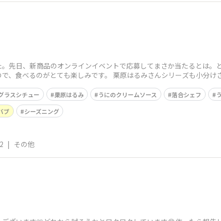
た。先日、新商品のオンラインイベントで応募してまさか当たるとは。と
ので、食べるのがとても楽しみです。 栗原はるみさんシリーズも小分け
グラスシチュー
栗原はるみ
うにのクリームソース
落合シェフ
バブ
シーズニング
2
|
その他