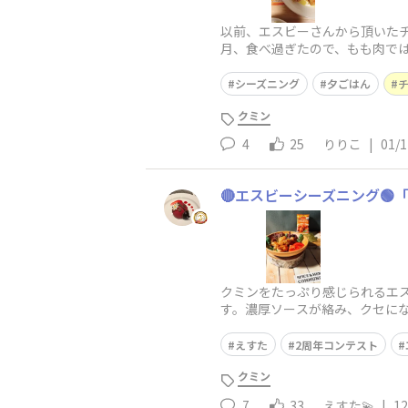
以前、エスビーさんから頂いた
月、食べ過ぎたので、もも肉で
ます。また近いうちに作りたい
シーズニング
夕ごはん
クミン
4
25
りりこ
|
01/1
🔴エスビーシーズニング🟢
クミンをたっぷり感じられるエス
す。濃厚ソースが絡み、クセに
のが1番おすすめかなぁ♪ って
えすた
2周年コンテスト
クミン
7
33
えすた💫
|
12