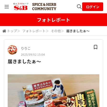
ログイン
全体検索
フォトレポート
トップ
＞
フォトレポート
＞
その他
＞
届きましたぁ〜
検索
りりこ
2025/09/02 15:04
届きましたぁ〜