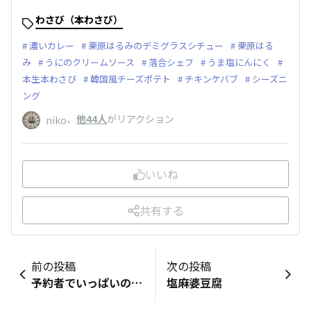
わさび（本わさび）
濃いカレー
栗原はるみのデミグラスシチュー
栗原はる
み
うにのクリームソース
落合シェフ
うま塩にんにく
本生本わさび
韓国風チーズポテト
チキンケバブ
シーズニ
ング
、
他44人
がリアクション
niko
いいね
共有する
前の投稿
次の投稿
予約者でいっぱいの店 THE PREMIUM うにのクリームソース
塩麻婆豆腐