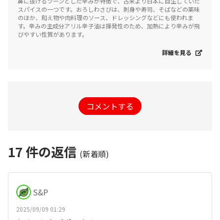
鼻に抜けるツーンとした辛みが特徴で、古来より日本に自生していた
スパイスの一つです。おろしわさびは、刺身や寿司、そばなどの薬味
のほか、和え物や肉料理のソース、ドレッシングなどにも使われま
す。辛みの主成分アリル辛子油は揮発性のため、加熱により辛みが飛
びやすい性質があります。
詳細を見る
コメントする
17
件の返信
(新着順)
S&P
2025/09/09 01:29