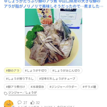
💠しょうがたっぷり鰤のアラ煮
​💠山口県産の大きな鰤の
アラが脂がノリノリで美味しそうだったので…煮ました〜
(編集に時間がかかり〰️😅)鰤のアラと言うと、冬の鰤大根
が頭に浮かびます…寒ブリ北陸地方で獲れる時期は12月
から2月で脂ノリノリですが 4月のブリの特徴「春ブリ
（桜ブリ）」寒ブリに比べると脂はさっぱりしています
が、まだまだ脂
鰤のアラ
しょうが千切り
しょうがみじん切り
しょうが擦り下ろし
甘辛だれしょうがチューブ
鰤アラ煮付け
冷凍保存
ジンジャーパウダー
ザラメ糖
ジンジャー／しょうが
27
32