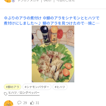
トンボノメガネ
|
04/07
|
今日のごはん
💠ぶりのアラの煮付け
💠鰤のアラをシナモンとヒハツで
煮付けにしました〜♪ 鰤のアラを見つけたので…焼こう
か？煮付けか？ぶり大根？ いつもとちょっと変えて鰤の
アラは綺麗に洗いグレープシードオイルで両面を焼きホワ
イトワイン(料理酒でOK)大さじ1をフライパンに入れて高
温でアルコール分を飛ばしシナモンPとヒ
鰤のアラ
シナモンパウダー
ヒハツ
ヒハツ／ロングペッパー
29
31