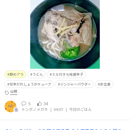
うどんのお汁に鰤のアラの煮付けの汁と身？アラを入れて
乾麺のうどんを茹でて入れたら…しょうがが効いててSB
甘辛だれしょうがチューブのにんにくも少し感じられ鰤の
出汁たっぷりでとっても美味しかったですミル付き七味唐
辛子を
鰤のアラ
うどん
ミル付き七味唐辛子
甘辛だれしょうがチューブ
ジンジャーパウダー
針生姜
山椒
5
34
トンボノメガネ
|
04/07
|
今日のごはん