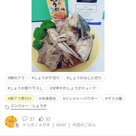
(編集に時間がかかり〰️😅)鰤のアラと言うと、冬の鰤大根
が頭に浮かびます…寒ブリ北陸地方で獲れる時期は12月
から2月で脂ノリノリですが 4月のブリの特徴「春ブリ
（桜ブリ）」寒ブリに比べると脂はさっぱりしています
が、まだまだ脂
鰤のアラ
しょうが千切り
しょうがみじん切り
しょうが擦り下ろし
甘辛だれしょうがチューブ
鰤アラ煮付け
冷凍保存
ジンジャーパウダー
ザラメ糖
ジンジャー／しょうが
27
32
トンボノメガネ
|
04/07
|
今日のごはん