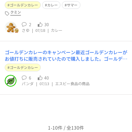
ゴールデンカレー
カレー
サマー
クミン
2
30
さゆ
|
07/18
|
カレー
ゴールデンカレーのキャンペーン最近ゴールデンカレーが
お値打ちに販売されていたので購入しました。ゴールデン
カレーのキャンペーンの締め切り今月末ですね。早速レシ
ゴールデンカレー
ートで応募しました。皆さんはもう応募されました？
6
40
パンダ
|
07/13
|
エスビー食品の商品
1-10件 / 全130件