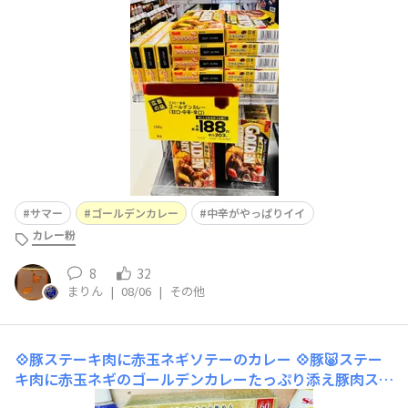
ようかなぁ🤔と悩んだので
比べてみました👀 私以外の家
族は 中辛でも 辛くないというので 辛口を買って
みようかと
サマー
ゴールデンカレー
中辛がやっぱりイイ
カレー粉
8
32
まりん
|
08/06
|
その他
💠豚ステーキ肉に赤玉ネギソテーのカレー
💠豚🐷ステー
キ肉に赤玉ネギのゴールデンカレーたっぷり添え豚肉ステ
ーキ肉に白ワイン、タイムP、ローズマリーPを振りかけ