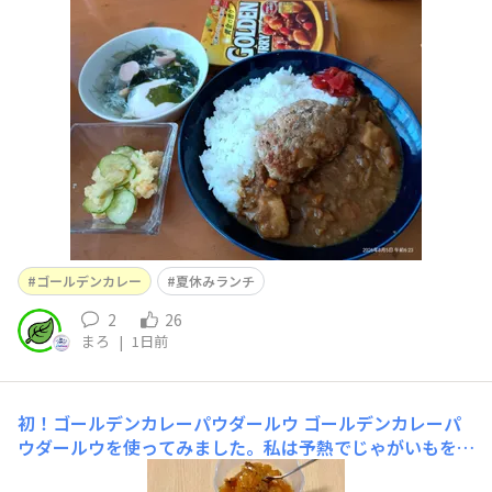
ややあっさり系。レトルトのゴールデンカレーをかけて食
べてもらいました🍀ちょうど良い辛さとスパイシー感で美
味しいですね！！仕事で親不在の夏休みのランチに、レト
ルトカレーは大歓迎されます😊もう少しストックしてこ
なくちゃ〜😊
ゴールデンカレー
夏休みランチ
2
26
まろ
|
1日前
初！ゴールデンカレーパウダールウ
ゴールデンカレーパ
ウダールウを使ってみました。私は予熱でじゃがいもを柔
らかくする作り方なので、少し温度が下がっていても直ぐ