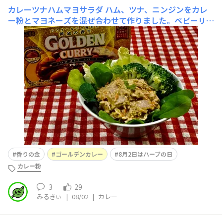
カレーツナハムマヨサラダ
ハム、ツナ、ニンジンをカレ
ー粉とマヨネーズを混ぜ合わせて作りました。ベビーリー
フ、レタス、ブロッコリー、スペアミントを器に盛り、そ
の上に盛りつけましたスパイシーで食欲を刺激されました
おいしかったです
香りの金
ゴールデンカレー
8月2日はハーブの日
カレー粉
3
29
みるきぃ
|
08/02
|
カレー