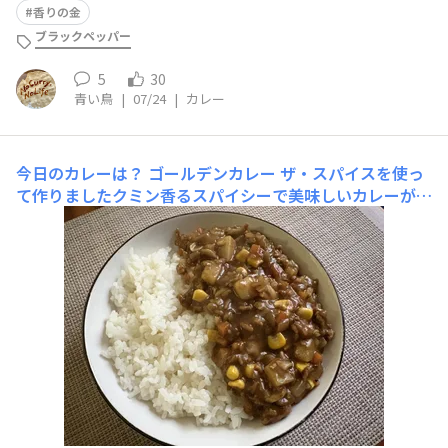
香りの金
ブラックペッパー
5
30
青い鳥
|
07/24
|
カレー
今日のカレーは？
ゴールデンカレー ザ・スパイスを使っ
て作りましたクミン香るスパイシーで美味しいカレーがで
きました隠し味は、ハチミツ具材は、豚ひき肉と、玉ね
ぎ、にんじん、じゃがいも、生姜、にんにく、まいたけを
細かく切ったもの。そして、仕上げにコーンを入れました
汗だくになって作りました夏でもカレーはやめられません
)^