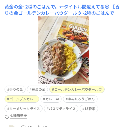
黄金の金~2種のごはんで。←タイトル間違えてる😆
【香
りの金ゴールデンカレーパウダールウ~2種のごはんで】
ゴールデンカレーパウダールウで普通のカレーを作り、ご
はんはちょっと遊んでみました。バスマティライスはター
メリックを入れて炊いてます。紫色の方は15穀押し麦たっ
ぷりごはんです。じゃがいもが溶けて少しボヤッとした味
になってしまったかな。次は赤缶の方
香りの金
黄金の金
ゴールデンカレーパウダールウ
ゴールデンカレー
カレー🍛
ゆみたろうごはん
ターメリックライス
バスマティライス
15穀米
七味唐辛子