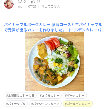
2
26
moi
|
07/25
|
今日のごはん
パイナップルポークカレー
豚肩ロースと生パイナップル
で元気が出るカレーを作りました。ゴールデンカレーパウ
ダールウをベースに、今回はほんの少しココナッツミルク
パウダーを足してあります。つけあわせはよく冷やした海
老入りピリ辛サラダと甘〜いおさつポテサラ。デザートは
小笠原産のパッションフルーツを焼き込んだパウンドケー
キを添えました
金曜日はカレーの日
おうちカレー
ポークカレー
パイナップル
パッションフルーツ
ゴールデンカレー