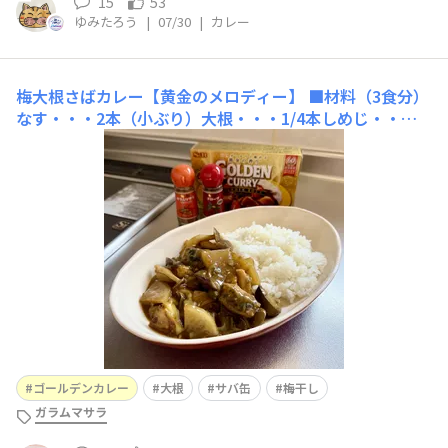
15
53
ゆみたろう
|
07/30
|
カレー
梅大根さばカレー【黄金のメロディー】
■材料（3食分）
なす・・・2本（小ぶり）大根・・・1/4本しめじ・・・1
株玉ねぎ・・・1/2個オクラ（カット）・・・一握り ※冷
凍梅干し・・・1個（種を取り除いてつぶす）サバ缶（水
煮）・・・1缶（汁ごと）ゴールデンカレー（パウダール
ウ）・・・1袋サラダ油・・・大さじ4（多め）にんにく
チューブ(S&a
ゴールデンカレー
大根
サバ缶
梅干し
ガラムマサラ