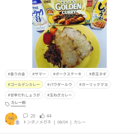
て弱火で焼いて、最後にガーリックマヨを5cmくらいポー
クステーキに塗って焼くとガーリックの香りとマヨネーズ
のコクでとっても美味しい♡⚠️Pはパウダーの事です赤玉
ネギ１個薄切りにして豚ス
香りの金
サマー
ポークステーキ
赤玉ネギ
ゴールデンカレー
パウダールウ
ガーリックマヨ
甘辛だれしょうが
玉ねぎカレー
カレー粉
20
44
トンボノメガネ
|
08/04
|
カレー