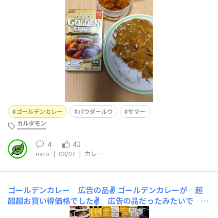
に出来上がりました。暑い夏の調理にも有り難いですね。
ゴールデンカレー
パウダールウ
サマー
カルダモン
4
42
nato
|
08/07
|
カレー
ゴールデンカレー 広告の品✌
ゴールデンカレーが 超
超超お買い得価格でした✌ 広告の品だったみたいで
２か所展開でしたよ～(^_^)/ 辛さレベル どうし