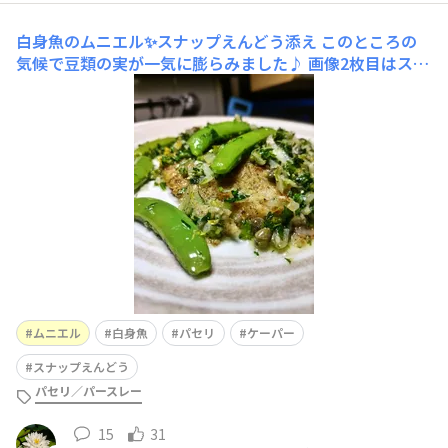
白身魚のムニエル✨スナップえんどう添え
このところの
気候で豆類の実が一気に膨らみました♪ 画像2枚目はスナ
ップえんどう♡最近覚えたムニエルをパセリソースと伴に
✨ バターが微細に泡立ったらムース状のお風呂に変身✨お
魚と伴にスナップえんどうにもゆったり浸かってもらいま
した♪ お風呂の横でソース作りガーリック（みじ
ムニエル
白身魚
パセリ
ケーパー
スナップえんどう
パセリ／パースレー
15
31