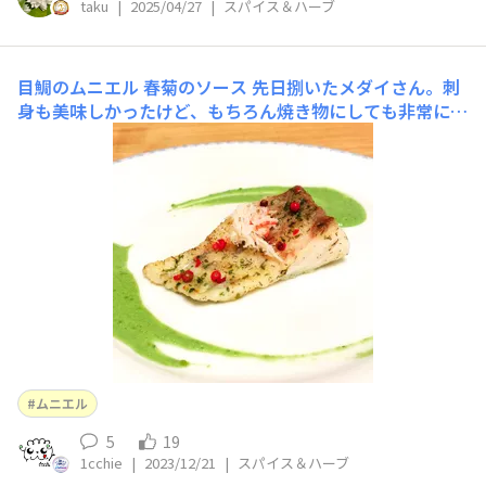
taku
|
2025/04/27
|
スパイス＆ハーブ
目鯛のムニエル 春菊のソース
先日捌いたメダイさん。刺
身も美味しかったけど、もちろん焼き物にしても非常に美
味しい。しっとり柔らかい身質です。 ムニエルに使用し
たハーブは、ディル、イタリアンパセリ、ニンニク。 春
菊のソースには、マジックソルトガーリックを加えてミキ
サーしました。春菊の鮮やかな黄緑色に合わせるよう
ムニエル
5
19
1cchie
|
2023/12/21
|
スパイス＆ハーブ