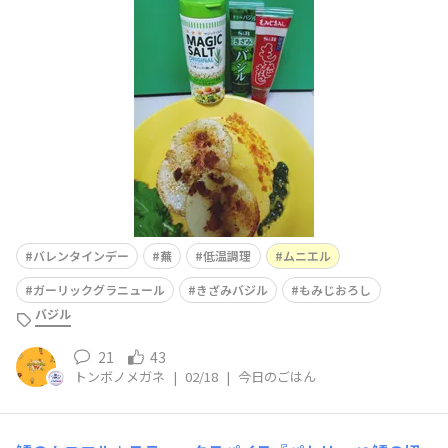
ちょっと途中から方向転換しました〰️😅蕪丸ごと5時間低
温調理して、1cm位の厚さでスライスガーリックグラニュ
ール、マジックソルトを振りかけて小麦粉を振ってオリー
ブオイルでこんがり焼くきざみバジルチ
バレンタインデー
蕪
低温調理
ムニエル
ガーリックグラニュール
きざみバジル
もみじおろし
バジル
21
43
トンボノメガネ
|
02/18
|
今日のごはん