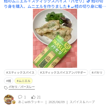
鱈のムニエル＋スティックスパイス『パセリ』🌿
鱈の切
り身を購入、ムニエルを作りました👩‍🍳鱈の切り身に軽く
塩胡椒を振り、片栗粉を両面にまんべんなくまぶし、フラ
イパンにバターを溶かして皮面を焼き付けます🍳ひっくり
返して、白ワインで蒸し煮にして、お皿に盛り付け、最後
にスティックスパイス『パセリ』とレモン汁を振りかけて
出来上がり😉工程はいたって簡単な
スティックスパイス
スティックスパイスアンバサダー
パセリ
鱈
ムニエル
パセリ／パースレー
1
21
あこwithラッキー
|
2025/06/09
|
スパイス＆ハーブ