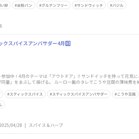
飼い卵
米粉パン
グルテンフリー
サンドウィッチ
バジル
6
クスパイスアンバサダー4月3️⃣
参加中！4月のテーマは「アウトドア」‼️ サンドイッチを持って花見
が同量」をまぶして揚げる。 ルーロー飯のタレでこうや豆腐の薄味煮を
ツ
スティックスパイス
スティックスパイスアンバサダー
こうや豆腐
ん
2025/04/28
|
スパイス＆ハーブ