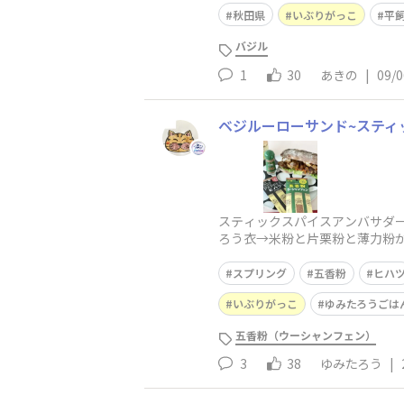
秋田県
いぶりがっこ
平
バジル
1
30
あきの
|
09/0
ベジルーローサンド~スティッ
スティックスパイスアンバサダー
ろう衣→米粉と片栗粉と薄力粉
ラップでギュッと
スプリング
五香粉
ヒハ
いぶりがっこ
ゆみたろうごは
五香粉（ウーシャンフェン）
3
38
ゆみたろう
|