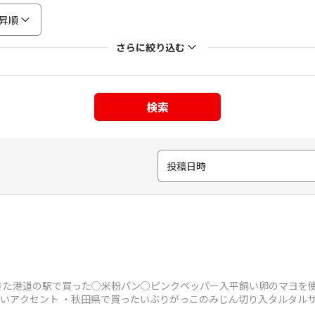
昇順
さらに絞り込む
検索
投稿日時
た港道の駅で買った○米粉パン○ピンクペッパー入平飼い卵のマヨを使
良いアクセント ・秋田県で買ったいぶりがっこのみじん切り入タルタル