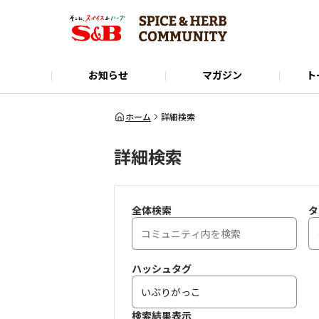
お知らせ
マガジン
ト
Instagram
SPICE&HERB COMMUNITYに関するお問い合
使い方ガイド
X(Twitter)
公式オンラインショップ
LINE
ホーム
詳細検索
詳細検索
全体検索
タ
ハッシュタグ
検索結果表示