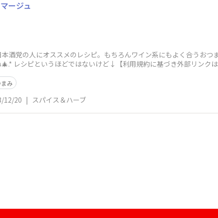
ロマージュ
日本酒党の人にオススメのレシピ。もちろんワイン系にもよく合うおつま
🎄.* レシピというほどではないけど↓【利用規約に基づき外部リンク
つまみ
3/12/20
|
スパイス＆ハーブ