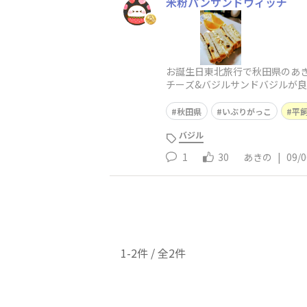
米粉パンサンドウィッチ
お誕生日東北旅行で秋田県のあき
チーズ&バジルサンドバジルが
香りがたま
秋田県
いぶりがっこ
平
バジル
1
30
あきの
|
09/0
1-2件 / 全2件