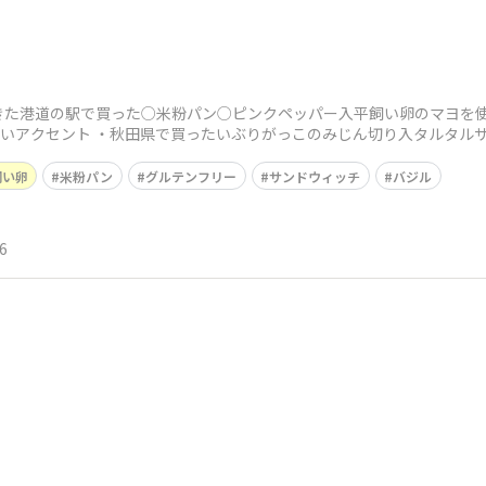
た港道の駅で買った○米粉パン○ピンクペッパー入平飼い卵のマヨを使
良いアクセント ・秋田県で買ったいぶりがっこのみじん切り入タルタル
飼い卵
米粉パン
グルテンフリー
サンドウィッチ
バジル
6