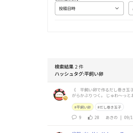
投稿日時
検索結果
2 件
ハッシュタグ:平飼い卵
《 平飼い卵で作るだし巻き玉子 》 平飼い卵4個使って だし巻き玉子を作りました。 お出しは、出汁粉とお水。 あっつ
がらかぶりつく。 じゅわ～っとお出汁が染み出て 平飼い卵の野性味あふれるたくましいお味と マッチしてたまらない。 あっという間に完食で
す。 平飼い卵で作
平飼い卵
だし巻き玉子
9
28
あきの
|
09/1