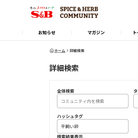
お知らせ
マガジン
ト
Instagram
SPICE&HERB COMMUNITYに関するお問い合
使い方ガイド
X(Twitter)
公式オンラインショップ
LINE
ホーム
詳細検索
詳細検索
全体検索
タ
ハッシュタグ
検索結果表示