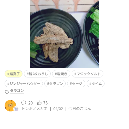
を見つけたので、さっぱりとマジックソルトを振りかけ
て、焼きました鯖にホワイトワイン、塩、セージP、タラ
ゴンP、タイムPをかけて15分置いてからフライパンにグ
レープシードオイルを引いて焼きました〰️テフロン加工が
効かなくなり…皮が剥がれて
鯖真子
鯖2枚おろし
塩焼き
マジックソルト
ジンジャーパウダー
タラゴン
セージ
タイム
タラゴン
20
75
トンボノメガネ
|
04/02
|
今日のごはん