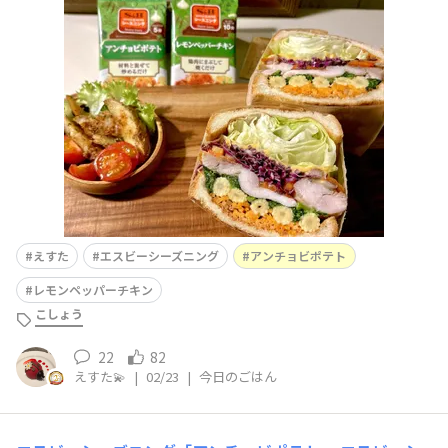
で。サンドイッチ🥪にしました。メインの鶏もも肉を1枚
サンドした野菜とお肉、炭水化物も一度に食べられるサン
ドイッチ🥪 わんぱくサンドです🥪😈 いや、わんぱく超え
てるだろ？😈言われましたが、美味しくて毎日食べた
い！🤤と。&nb
えすた
エスビーシーズニング
アンチョビポテト
レモンペッパーチキン
こしょう
22
82
えすた💫
|
02/23
|
今日のごはん