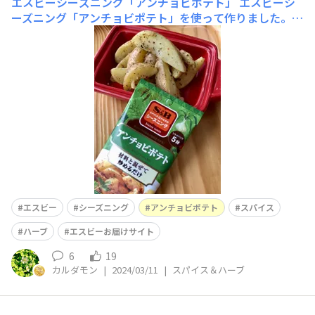
エスビーシーズニング「アンチョビポテト」
エスビーシ
ーズニング「アンチョビポテト」を使って作りました。フ
ライパン1つで出来ちゃうのが嬉しい☺️ガーリックとアン
チョビが効いて食欲をそそります。パパっと一品作りたい
時におススメです♫
エスビー
シーズニング
アンチョビポテト
スパイス
ハーブ
エスビーお届けサイト
6
19
カルダモン
|
2024/03/11
|
スパイス＆ハーブ