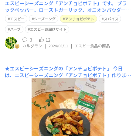
エスビーシーズニング「アンチョビポテト」です。 ブラ
ックペッパー、ローストガーリック、オニオンパウダー、
かつおエキスパウダー、魚醤、赤唐辛子、アンチョビパウ
エスビー
シーズニング
アンチョビポテト
スパイス
ダー、パセリ、ローズマリー等が配合されています。 材
料と混ぜて炒めるだけの手軽さが良かったです。 是非お
ハーブ
エスビーお届けサイト
試しください♪
3
12
カルダモン
|
2024/03/11
|
エスビー食品の商品
★エスビーシーズニングの『アンチョビポテト』
今日
は、エスビーシーズニング『アンチョビポテト』作りまし
た。 ジャガイモは、《インカの目覚め》という品種中が
濃い黄色ですが、炒めたら分からない😂 パッケージの盛
り付け通り、フレッシュハーブ「イタリアンパセリ」を添
えましたが、一緒に口に入れると爽やか。さらに美味しか
った