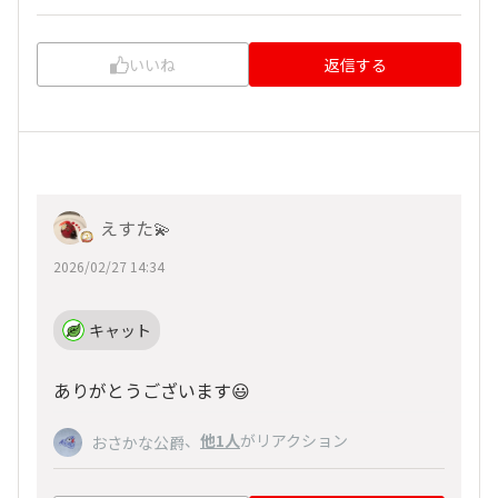
いいね
返信する
えすた💫
2026/02/27 14:34
キャット
ありがとうございます😃
、
他1人
がリアクション
おさかな公爵