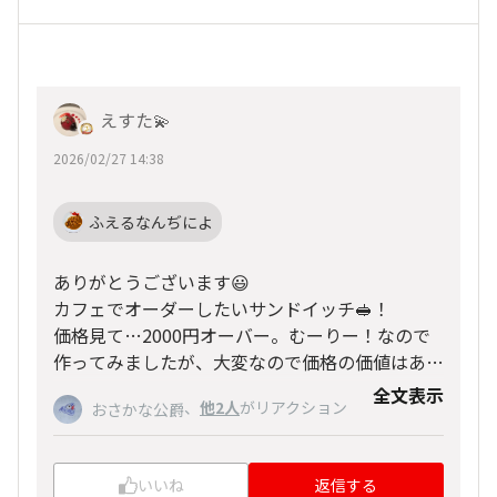
えすた💫
2026/02/27 14:38
ふえるなんぢによ
ありがとうございます😃
カフェでオーダーしたいサンドイッチ🥪！
価格見て…2000円オーバー。むーりー！なので
作ってみましたが、大変なので価格の価値はある
かも😂
全文表示
、
他2人
がリアクション
おさかな公爵
いいね
返信する