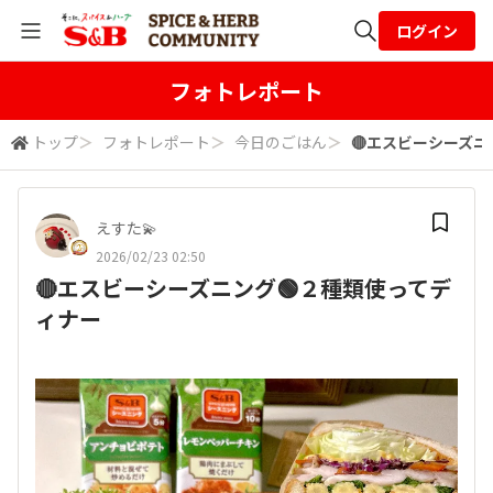
ログイン
全体検索
フォトレポート
トップ
＞
フォトレポート
＞
今日のごはん
＞
🔴エスビーシーズニ
検索
えすた💫
2026/02/23 02:50
🔴エスビーシーズニング🟢２種類使ってデ
ィナー