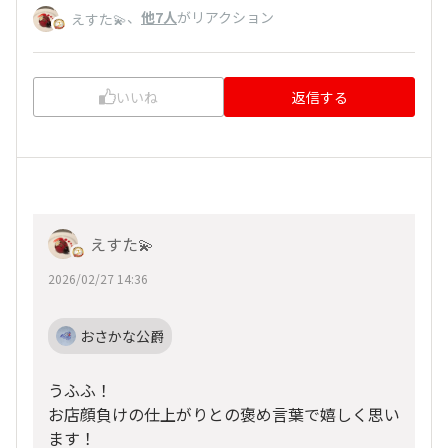
、
他7人
がリアクション
えすた💫
いいね
返信する
えすた💫
2026/02/27 14:36
おさかな公爵
うふふ！
お店顔負けの仕上がりとの褒め言葉で嬉しく思い
ます！