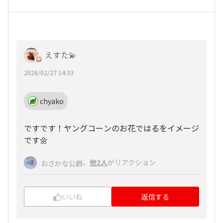
えすた💫
2026/02/27 14:33
chyako
ですです！ヤングコーンのお花ではるをイメージ
です🌼
、
他2人
がリアクション
おさかな公爵
いいね
返信する