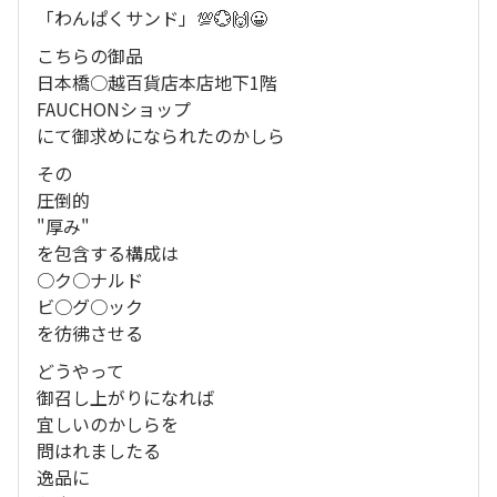
「わんぱくサンド」💯💮🙌😀
こちらの御品
日本橋○越百貨店本店地下1階
FAUCHONショップ
にて御求めになられたのかしら
その
圧倒的
"厚み"
を包含する構成は
○ク○ナルド
ビ○グ○ック
を彷彿させる
どうやって
御召し上がりになれば
宜しいのかしらを
問はれましたる
逸品に