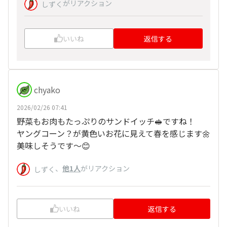
がリアクション
しずく
いいね
返信する
chyako
2026/02/26 07:41
野菜もお肉もたっぷりのサンドイッチ🥪ですね！
ヤングコーン？が黄色いお花に見えて春を感じます🌼
美味しそうです～😊
、
他1人
がリアクション
しずく
いいね
返信する