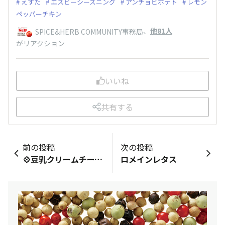
えすた
エスビーシーズニング
アンチョビポテト
レモン
ペッパーチキン
、
他81人
SPICE&HERB COMMUNITY事務局
がリアクション
いいね
共有する
前の投稿
次の投稿
💠豆乳クリームチーズと豆乳生クリームでティラミス
ロメインレタス