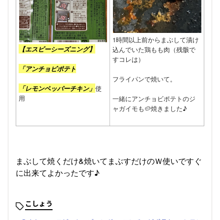
1時間以上前からまぶして漬け
【エスビーシーズニング】
込んでいた鶏もも肉（残骸で
すコレは）
「アンチョビポテト
フライパンで焼いて。
「レモンペッパーチキン」
使
用
一緒にアンチョビポテトのジ
ャガイモも🥔焼きました♪
まぶして焼くだけ&焼いてまぶすだけのＷ使いですぐ
に出来てよかったです♪
こしょう