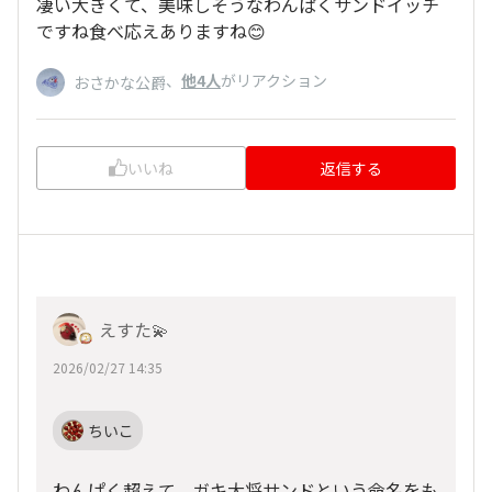
凄い大きくて、美味しそうなわんぱくサンドイッチ
ですね食べ応えありますね😊
、
他4人
がリアクション
おさかな公爵
いいね
返信する
えすた💫
2026/02/27 14:35
ちいこ
わんぱく超えて、ガキ大将サンドという命名をも