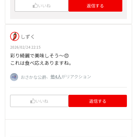
いいね
返信する
しずく
2026/02/24 22:15
彩り綺麗で美味しそう〜😍
これは食べ応えありますね。
、
他4人
がリアクション
おさかな公爵
いいね
返信する