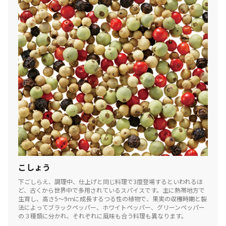
こしょう
下ごしらえ、調理中、仕上げと同じ料理で3度登場するといわれるほ
ど、古くから世界中で多用されているスパイスです。主に熱帯地方で
生育し、高さ5～9ｍに成長するつる性の植物で、果実の収穫時期と製
法によってブラックペッパー、ホワイトペッパー、グリーンペッパー
の３種類に分かれ、それぞれに風味も合う料理も異なります。