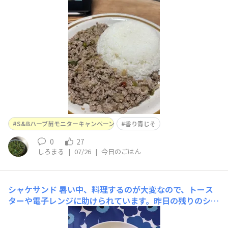
後に混ぜて完成バジルがなかったので代わりに大葉で香り
要素をライムも収穫にはまだ小さかったので冷凍していた
レモン汁を爽やか美味しくできました✌️✌️✌️✌️
S&Bハーブ苗モニターキャンペーン
香り青じそ
0
27
しろまる
|
07/26
|
今日のごはん
シャケサンド
暑い中、料理するのが大変なので、トース
ターや電子レンジに助けられています。昨日の残りのシャ
ケにタマネギとマヨネーズで和えたものをパンにのせて焼
きました。最後に香り青じそを刻んでのせました。ブラッ