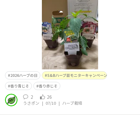
モニターに当選させていただいたので、土栽培に挑戦して
います☘️届いたとき青じそがクターっと頭を下げていたの
で心配でしたが、植え替えたら元気にすくすく育ってくれ
ています🥰昨年、種から水耕栽培で育てた紫蘇は香り
2026ハーブの日
S&Bハーブ苗モニターキャンペーン
香り青じそ
香り赤じそ
2
26
うさポン
|
07/10
|
ハーブ栽培