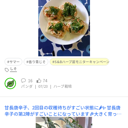
クペッパーはもちろんエスビー食品さんです。暑すぎてつ
らいので、早く雨が降ってほしいです。
サマー
香り青じそ
S&Bハーブ苗モニターキャンペーン
しそ
16
74
パンダ
|
07/23
|
ハーブ栽培
甘長唐辛子、2回目の収穫待ちがすごい状態に🌶️✨
甘長唐
辛子の第2陣がすごいことになっています🎉大きく育った
実がずらりと並んでいて、収穫サイズ（12cmくらい）の
ものから、まだ小さな赤ちゃん実まで、ちょうどサイズの