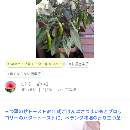
階段になっています😊✨上の方にはまだ新しいお花も咲い
ているので、この夏はまだまだ楽しめそう🌸奥には赤じそ
もモリモリ育っていて、青じそ・赤
S&Bハーブ苗モニターキャンペーン
甘長唐辛子
辛くならない唐辛子
6
42
まいまい
|
07/20
|
ハーブ栽培
三つ葉のせトースト🌿🍞
朝ごはん⛅️さつまいもとブロッ
コリーのバタートーストに、ベランダ栽培の香り三つ葉を
トッピングしてみました🌿🍠🥦おかげで、ぐっとオシャレ