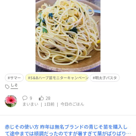
い一品を作りました🌿✨明太子ソースに、当選苗の青じそ
をたっぷり刻んで、レモンを切ってオリーブオイルで絡め
るだけのシンプルレシピ🍋明太子のコクと、青じその爽や
かな香り、レモンのフレッシュな酸味が絶妙にマッチし
て、この暑い時期にぴったりの
サマー
S&Bハーブ苗モニターキャンペーン
明太子パスタ
しそ
9
28
まいまい
|
1日前
|
今日のごはん
赤じその使い方
昨年は無名ブランドの青じそ苗を購入し
て途中までは順調だったのですが暑すぎて葉がぱりぱりに