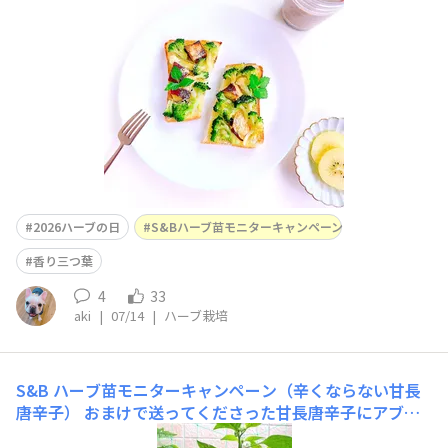
になったような気が…✨今日も朝から灼熱ですね🫠💦食欲
がない時も、スパイスやハーブのお力を借りてしっかり食
べ、コンディションを整えましょう♡
2026ハーブの日
S&Bハーブ苗モニターキャンペーン
香り三つ葉
4
33
aki
|
07/14
|
ハーブ栽培
S&B ハーブ苗モニターキャンペーン（辛くならない甘長
唐辛子）
おまけで送ってくださった甘長唐辛子にアブラ
ムシや白や黒の小さい虫がつくので、毎朝葉っぱや花の周