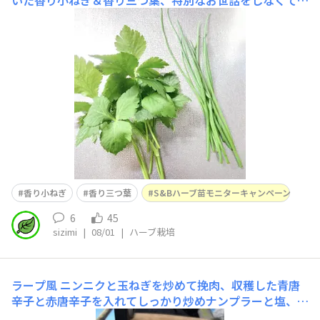
元気に伸びてくれました！✨ハサミでチョキチョキと収穫
し、小ネギは料理の彩りにパラっとちらして日々のメニュ
ーで大活躍！簡単メニューでも緑が少し乗るだけで見栄え
が良くなり助かります。三つ葉はおひたしにしていただき
ました。しっ
香り小ねぎ
香り三つ葉
S&Bハーブ苗モニターキャンペーン
6
45
sizimi
|
08/01
|
ハーブ栽培
ラープ風
ニンニクと玉ねぎを炒めて挽肉、収穫した青唐
辛子と赤唐辛子を入れてしっかり炒めナンプラーと塩、ブ
ラックペッパーで味を整えレモン汁をいい感じに大葉を最