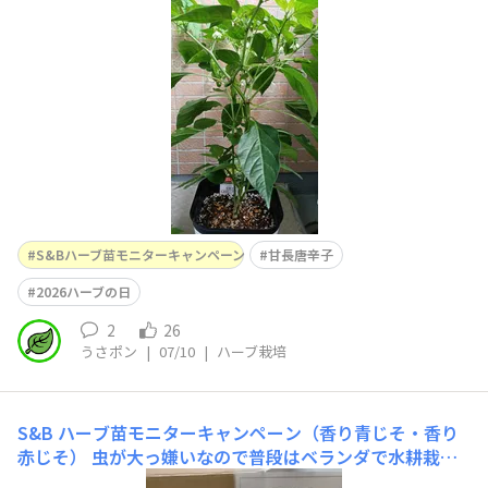
りをチェックしてマスキングテープに虫を引っ付けてピン
セットでプチっと潰すという鳥肌が立つ退治方法を実行し
ています🐛💀😖ひーっ一応農薬スプレーも買って持って
ますが、無農薬で いけるならそのほうがいいので今は手
S&Bハーブ苗モニターキャンペーン
甘長唐辛子
2026ハーブの日
2
26
うさポン
|
07/10
|
ハーブ栽培
S&B ハーブ苗モニターキャンペーン（香り青じそ・香り
赤じそ）
虫が大っ嫌いなので普段はベランダで水耕栽培
を楽しんでいるのですが、今回ありがたいことにハーブ苗