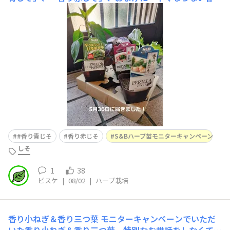
唐辛子」がエスビー食品さまから届きました！ありがとう
ございます。雨続きだったため、6月3日に植えることが出
来ました。6月10日には青じそ・赤じそともに手のひらサ
イズに成長したので、収穫してみました。青じそにいくら
やサーモン、マグロ
#香り青じそ
香り赤じそ
S&Bハーブ苗モニターキャンペーン
しそ
1
38
ビスケ
|
08/02
|
ハーブ栽培
香り小ねぎ＆香り三つ葉
モニターキャンペーンでいただ
いた香り小ねぎ＆香り三つ葉、特別なお世話をしなくても