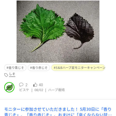
なって枯らしてしまったんですよね…。今年は順調に育っ
てくれてとても嬉しいです。青じそはお魚はもちろん、お
肉とも合いますよー！赤じそは育てること自体が初めて
で、少しずつ大きくなる葉を見ながら何と一緒に漬けよう
か楽し
香り青じそ
香り赤じそ
S&Bハーブ苗モニターキャンペーン
しそ
2
40
ビスケ
|
08/02
|
ハーブ栽培
モニターに参加させていただきました！
5月30日に「香り
青じそ」、「香り赤じそ」、おまけに「辛くならない甘長