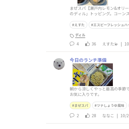
まぜスパ【瀬戸内レモン&オリー
のディル」トッピング。コーン
えすた
エスビーフレッシュハ
ディル
4
36
えすた💫
|
10
今日のランチ準備
朝から涼しくやっと最高の季節で
お気に入りです。
まぜスパ
ツナしょうゆ風味
2
28
ななこ
|
10/2