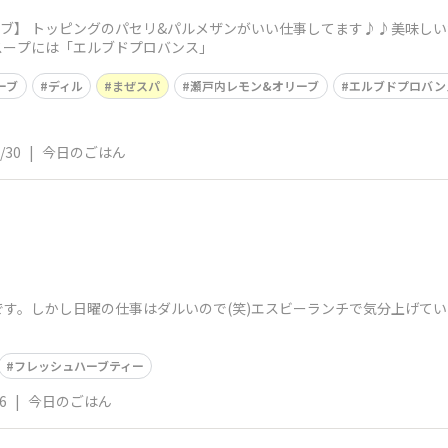
ブ】 トッピングのパセリ&パルメザンがいい仕事してます♪♪美味し
スープには「エルブドプロバンス」
ーブ
ディル
まぜスパ
瀬戸内レモン&オリーブ
エルブドプロバン
/30
|
今日のごはん
す。しかし日曜の仕事はダルいので(笑)エスビーランチで気分上げて
フレッシュハーブティー
6
|
今日のごはん