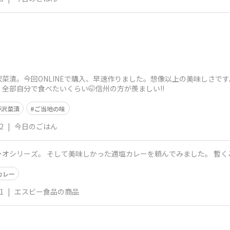
菜漬。今回ONLINEで購入、早速作りました。想像以上の美味しさで
全部自分で食べたいくらい🤭信州の方が羨ましい!!
野沢菜漬
ご当地の味
2
|
今日のごはん
オシリーズ。 そして美味しかった適塩カレーを頼んでみました。 暫くこれ
カレー
1
|
エスビー食品の商品