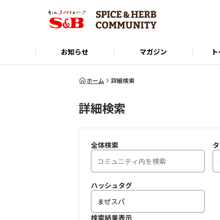
お知らせ
マガジン
ト
Instagram
SPICE&HERB COMMUNITYに関するお問い合
使い方ガイド
X(Twitter)
公式オンラインショップ
LINE
ホーム
詳細検索
詳細検索
全体検索
タ
ハッシュタグ
検索結果表示