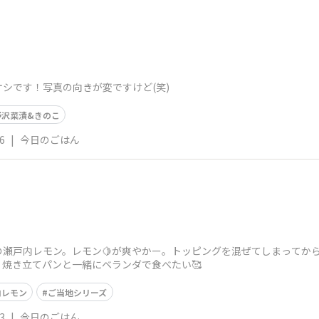
シです！写真の向きが変ですけど(笑)
野沢菜漬&きのこ
6
|
今日のごはん
の瀬戸内レモン。レモン🍋が爽やかー。トッピングを混ぜてしまってか
焼き立てパンと一緒にベランダで食べたい🥰
内レモン
ご当地シリーズ
3
|
今日のごはん