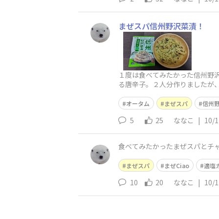
まぜスパ信州野沢菜漬！
１度は食べてみたかった信州野沢
る唐辛子。２人分作りましたが、
オータム
まぜスパ
信州
5
25
ななこ
|
10/1
食べてみたかったまぜスパとチャ
まぜスパ
まぜCiao
適塩
10
20
ななこ
|
10/1