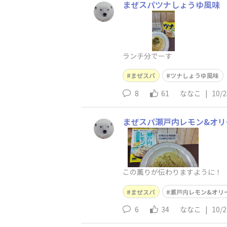
まぜスパツナしょうゆ風味
ランチ分でーす
まぜスパ
ツナしょうゆ風味
8
61
ななこ
|
10/2
まぜスパ瀬戸内レモン&オリ
この薫りが伝わりますように！
まぜスパ
瀬戸内レモン&オリ
6
34
ななこ
|
10/2