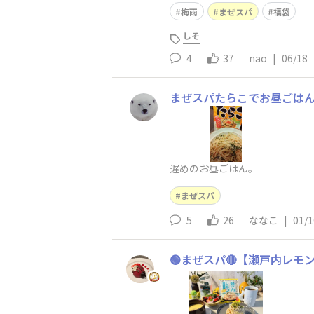
梅雨
まぜスパ
福袋
しそ
4
37
nao
|
06/18
まぜスパたらこでお昼ごは
遅めのお昼ごはん。
まぜスパ
5
26
ななこ
|
01/1
🟢まぜスパ🔴【瀬戸内レモ