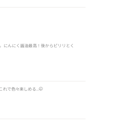
す。にんにく醤油最高！後からピリリとく
で色々楽しめる...🤭