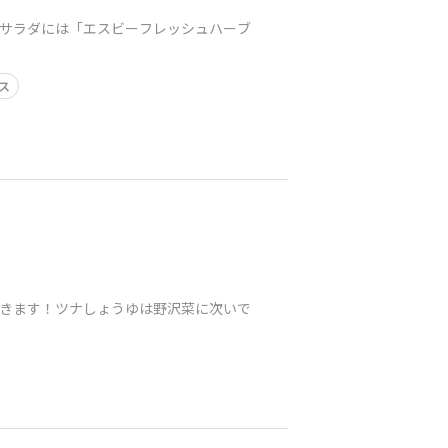
いサラダには「エスビーフレッシュハーブ
ス
いきます！ツナしょうゆは野沢菜に次いで