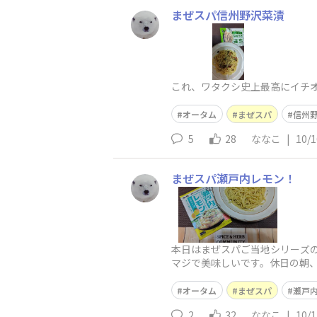
まぜスパ信州野沢菜漬
これ、ワタクシ史上最高にイチオ
オータム
まぜスパ
信州
5
28
ななこ
|
10/1
まぜスパ瀬戸内レモン！
本日はまぜスパご当地シリーズ
マジで美味しいです。休日の朝、
オータム
まぜスパ
瀬戸
2
32
ななこ
|
10/1