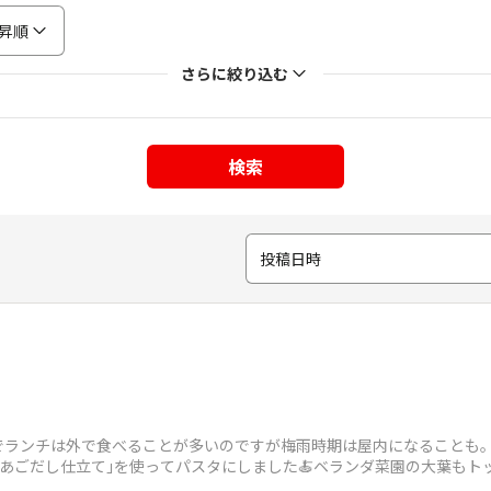
昇順
さらに絞り込む
検索
投稿日時
でランチは外で食べることが多いのですが梅雨時期は屋内になることも。
苔 あごだし仕立て｣を使ってパスタにしました🍝ベランダ菜園の大葉もト
良く美