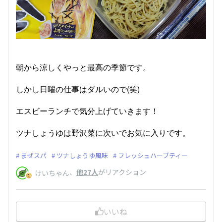
朝から涼しくやっと最高の季節です。
しかし日曜の仕事はダルいので(笑)
エスビーランチで気分上げていきます！
ツナしょうゆは野沢菜に次いでお気に入りです。
まぜスパ
ツナしょうゆ風味
フレッシュハーブティー
、
他27人
がリアクション
けいちゃん
いいね