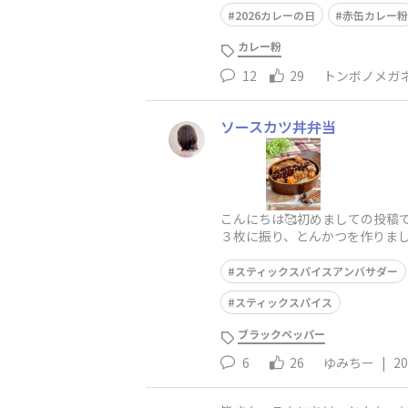
2026カレーの日
赤缶カレー粉
カレー粉
12
29
トンボノメガ
ソースカツ丼弁当
こんにちは🥰初めましての投稿
３枚に振り、とんかつを作りまし
上にとん
スティックスパイスアンバサダー
スティックスパイス
ブラックペッパー
6
26
ゆみちー
|
20