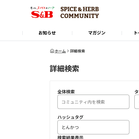
お知らせ
マガジン
ト
Instagram
SPICE&HERB COMMUNITYに関するお問い合
使い方ガイド
X(Twitter)
公式オンラインショップ
LINE
ホーム
詳細検索
詳細検索
全体検索
タ
ハッシュタグ
検索結果表示