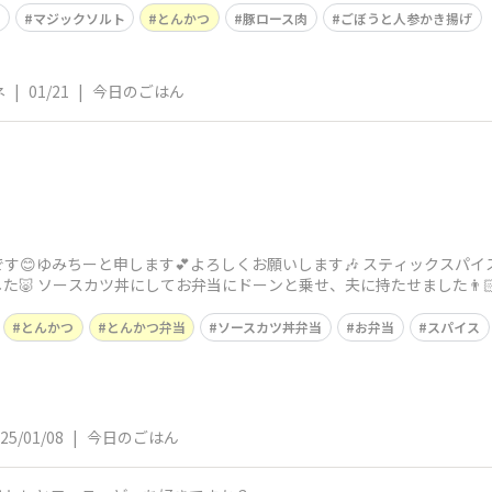
マジックソルト
とんかつ
豚ロース肉
ごぼうと人参かき揚げ
ネ
|
01/21
|
今日のごはん
です😊ゆみちーと申します💕よろしくお願いします🎶 スティックスパ
た🐷 ソースカツ丼にしてお弁当にドーンと乗せ、夫に持たせました👨
とんかつ
とんかつ弁当
ソースカツ丼弁当
お弁当
スパイス
25/01/08
|
今日のごはん