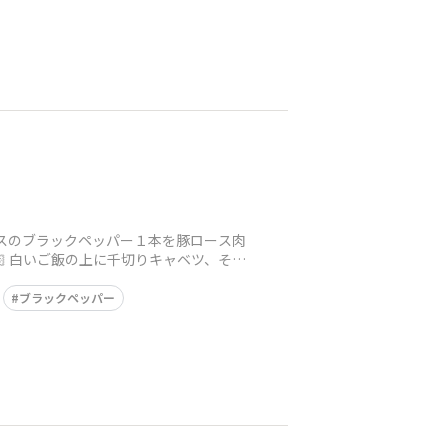
イスのブラックペッパー１本を豚ロース肉
 白いご飯の上に千切りキャベツ、その
ブラックペッパー