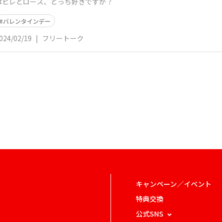
はヒレとロース、どっち好きですか？
バレンタインデー
024/02/19
|
フリートーク
キャンペーン／イベント
特典交換
公式SNS