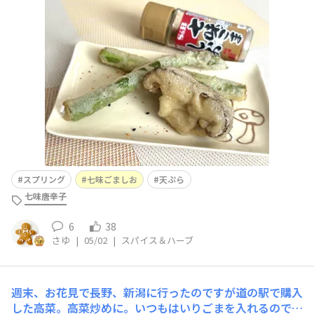
まずは天ぷらにしてみました。七味ごましおを振りかけ
て…いただきます！
スプリング
七味ごましお
天ぷら
七味唐辛子
6
38
さゆ
|
05/02
|
スパイス＆ハーブ
週末、お花見で長野、新潟に行ったのですが道の駅で購入
した高菜。高菜炒めに。いつもはいりごまを入れるのです