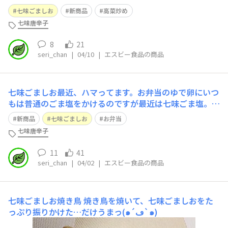
が使い切っていたらしくストック魔の私にしては珍しくス
七味ごましお
新商品
高菜炒め
トックも無し🥹七味ごましおで代用。七味とごま、塩がい
七味唐辛子
い塩梅で良かったです✨お弁当に早速✌️
8
21
seri_chan
|
04/10
|
エスビー食品の商品
七味ごましお最近、ハマってます。お弁当のゆで卵にいつ
もは普通のごま塩をかけるのですが最近は七味ごま塩。意
外にも合います。他にも色々使っているので結構な勢いで
新商品
七味ごましお
お弁当
無くなって行きます😅詰替え用売ってないかなぁ😅
七味唐辛子
11
41
seri_chan
|
04/02
|
エスビー食品の商品
七味ごましお焼き鳥
焼き鳥を焼いて、七味ごましおをた
っぷり振りかけた…だけうまっ(๑´ڡ`๑)