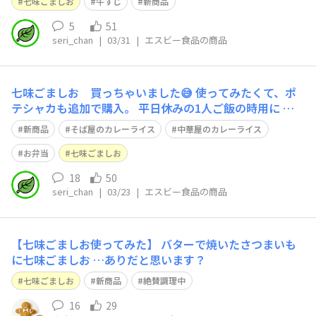
七味ごましお
牛すじ
新商品
5
51
seri_chan
|
03/31
|
エスビー食品の商品
七味ごましお 買っちゃいました😅 使ってみたくて、ポ
テシャカも追加で購入。 平日休みの1人ご飯の時用に そ
ば屋のカレーライスと 中華屋のカレーライスを追加。 七
新商品
そば屋のカレーライス
中華屋のカレーライス
味ごましおは思ったほど辛くなくて 塩に七味が少し混ざ
っている感じで 黒ゴマに七味と、いい塩梅でした。 お弁
お弁当
七味ごましお
当の焼肉にネギと七味ごま塩を
18
50
seri_chan
|
03/23
|
エスビー食品の商品
【七味ごましお使ってみた】 バターで焼いたさつまいも
に七味ごましお …ありだと思います？
七味ごましお
新商品
絶賛調理中
16
29