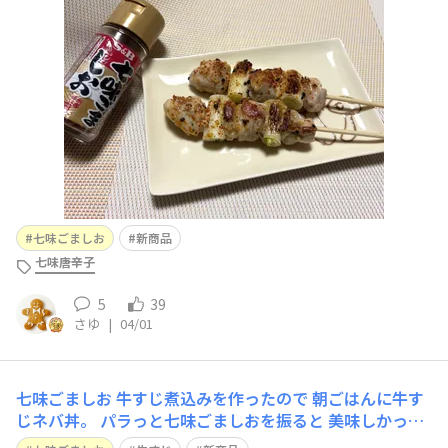
七味ごましお
新商品
七味唐辛子
5
39
さゆ
|
04/01
七味ごましお 牛すじ煮込みを作ったので 朝ごはんに牛す
じネバ丼。 パラっと七味ごましおを振ると 美味しかった
です。 ちょっとくせにになりそうです。