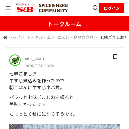
ログイン
全体検索
トークルーム
トップ
＞
トークルーム
＞
エスビー食品の商品
＞
七味ごましお 牛
検索
seri_chan
2026/03/31 13:00
七味ごましお
牛すじ煮込みを作ったので
朝ごはんに牛すじネバ丼。
パラっと七味ごましおを振ると
美味しかったです。
ちょっとくせにになりそうです。