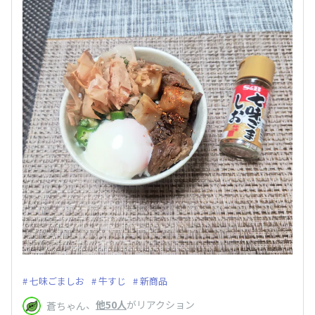
七味ごましお
牛すじ
新商品
、
他50人
がリアクション
蒼ちゃん