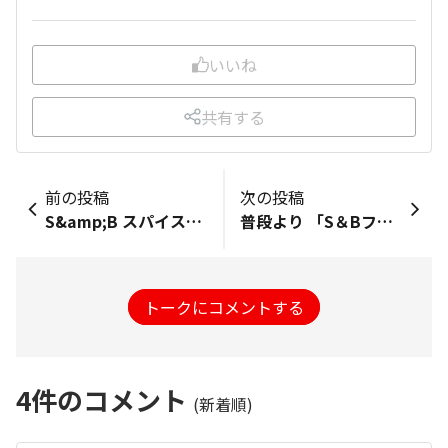
いいね
共有する
前の投稿
次の投稿
S&amp;B スパイス&amp;ハーブマスターの使いこなしレシピ 図書館で借りました。 興味深く眺めてます。 ハーブの歴史という本にも高頻度で登場してたタラゴン気になるなぁ。
普段より 「S＆Bフォン・ド・ボーディナーカレー辛口」 「S＆Bゴールデンカレーバリ辛」 辛味順位表 : HOT を 使用しておりますが さらに 辛味を求めて 唐辛子をはじめとして 和洋からし 黒コショー 白コショー そして 香味野菜(苦味野菜)の苦味 も 増し加えまして さらなる 辛味の強化にあたっています。 HOTを超越したMORE HOTな 辛味順位表にはないレベル へとむかうべく。
トークにコメントする
4
件のコメント
(新着順)