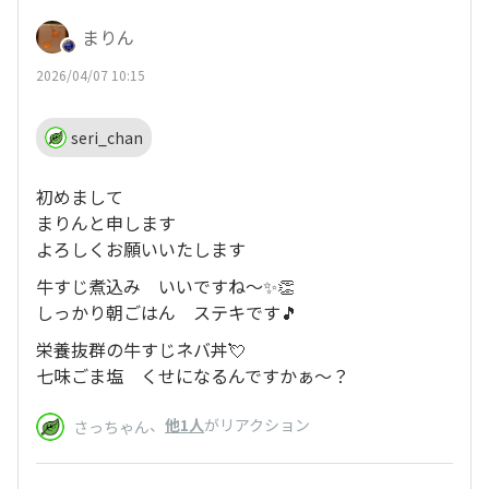
まりん
2026/04/07 10:15
seri_chan
初めまして
まりんと申します
よろしくお願いいたします
牛すじ煮込み いいですね～✨👏
しっかり朝ごはん ステキです🎵
栄養抜群の牛すじネバ丼💘
七味ごま塩 くせになるんですかぁ～？
、
他1人
がリアクション
さっちゃん