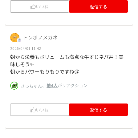
いいね
返信する
トンボノメガネ
2026/04/01 11:42
朝から栄養もボリュームも満点な牛すじネバ丼！美
味しそう✨️
朝からパワーもりもりですね🤩
、
他4人
がリアクション
さっちゃん
いいね
返信する