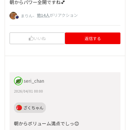
朝からパワー全開ですね💕
、
他14人
がリアクション
まりん
いいね
返信する
seri_chan
2026/04/01 00:00
ざくちゃん
朝からボリューム満点でしっ😊