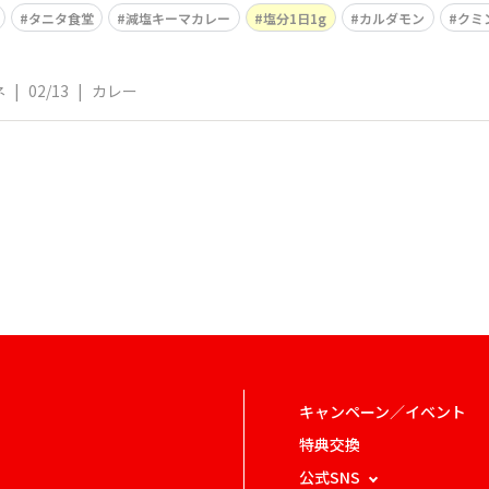
タニタ食堂
減塩キーマカレー
塩分1日1g
カルダモン
クミ
ネ
|
02/13
|
カレー
キャンペーン／イベント
特典交換
公式SNS