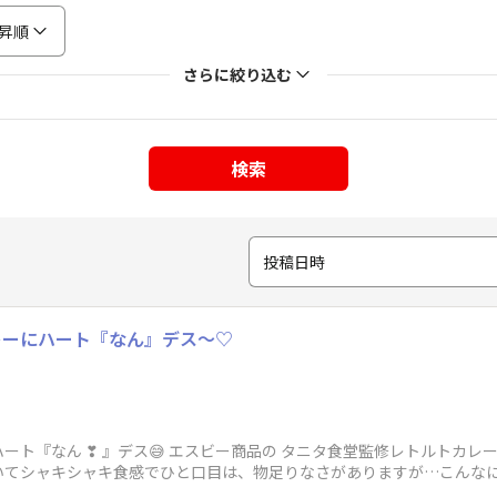
昇順
さらに絞り込む
検索
投稿日時
カレーにハート『なん』デス〜♡
ト『なん ❣ 』デス😅 エスビー商品の タニタ食堂監修レトルトカレー
いてシャキシャキ食感でひと口目は、物足りなさがありますが…こんな