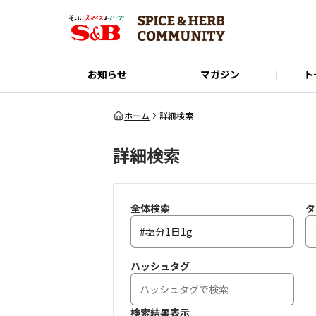
お知らせ
マガジン
ト
Instagram
SPICE&HERB COMMUNITYに関するお問い合
使い方ガイド
X(Twitter)
公式オンラインショップ
LINE
ホーム
詳細検索
詳細検索
全体検索
タ
ハッシュタグ
検索結果表示