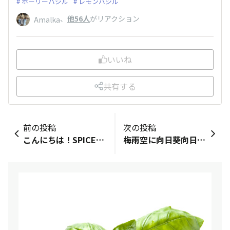
ホーリーバジル
レモンバジル
、
他56人
がリアクション
Amalka
いいね
共有する
前の投稿
次の投稿
こんにちは！SPICE&amp;HERB COMMUNITY事務局です。エスビー食品の公式YouTubeチャンネル「S&amp;B SPICE&amp;HERB TV」内番組、料理家のぐっち夫婦がMCの料理教室番組「週末スパイスごはん」にて、ぐっち夫婦のTatsuyaさんに「ホットプレートでつくる！ラム肉のクミン炒め」の作り方を本日ご紹介いただきました♪※通常はLIVE配信ですが、今回は収録企画でお届けします✨今回のテーマはアウトドア料理！ラム肉と相性の良いクミンのエスニックな香りとフレッシュパクチーやミントの爽やかな風味がアクセントになり、ごはんのおかずにもおつまみにもぴったりな味わいの絶品レシピとなっております🌿ぜひ週末にお試しください！コメントや作ってみたご感想もお待ちしています！ご視聴はこちらから！
梅雨空に向日葵向日葵には、やっぱり青空が似合うなぁビタミンカラーの向日葵パワーで今週も頑張ろう〜