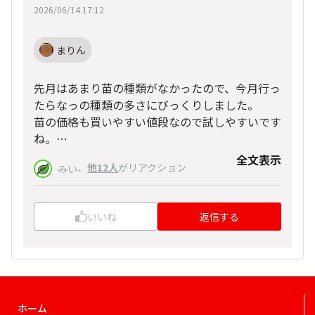
2026/06/14 17:12
まりん
先月はあまり苗の種類がなかったので、今月行っ
たらなっの種類の多さにびっくりしました。
苗の価格も買いやすい値段なので試しやすいです
ね。
パクチーとローズマリーを買いたかったのです
全文表示
、
他12人
がリアクション
みい
が、私が行ったホームセンターにはなかったで
す。他の地域やホームセンターなら他の種類もあ
るかもしれません。
いいね
返信する
ホーム