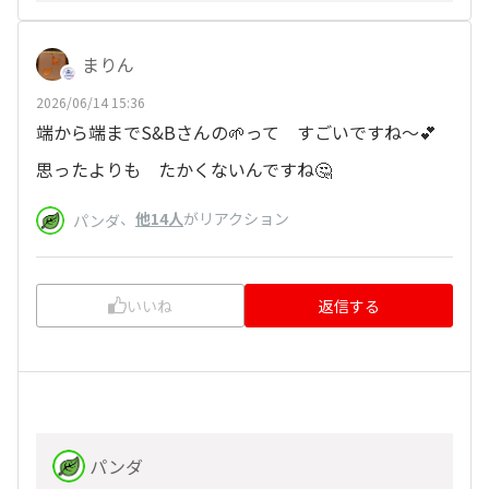
まりん
2026/06/14 15:36
端から端までS&Bさんの🌱って すごいですね～💕
思ったよりも たかくないんですね🤔
、
他14人
がリアクション
パンダ
いいね
返信する
パンダ