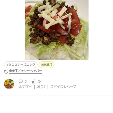
レタス・🍅・チーズとのバランスも👌
タコスシーズニング
簡単♬
唐辛子／チリーペッパー
2
34
えすぴー
|
05/08
|
スパイス＆ハーブ