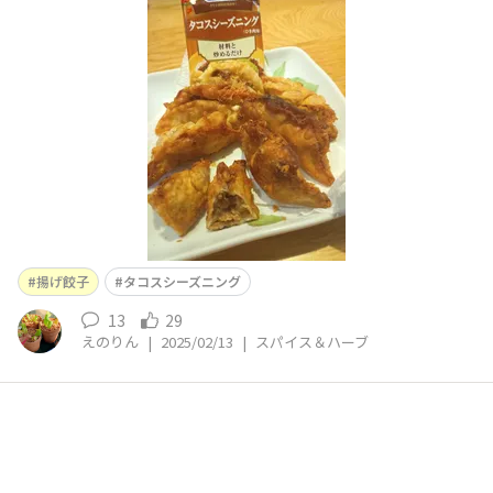
した。 揚げたらあさりみたいに開いて焦りましたが、ス
パイシーでチーズトロリな餃子が出来ました。揚げたてお
いしー(´～｀)ﾓｸﾞﾓｸﾞ
揚げ餃子
タコスシーズニング
13
29
えのりん
|
2025/02/13
|
スパイス＆ハーブ