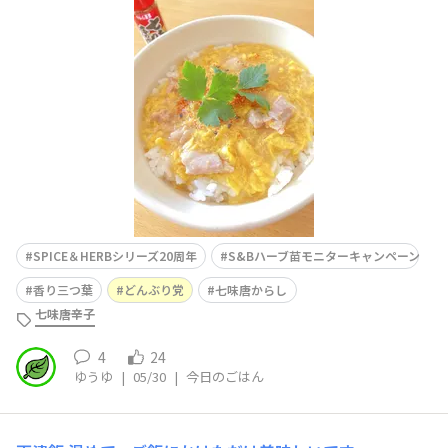
ングしました☘️そして、欠かせないのが七味唐からし🌶️上
品な味わいの親子丼に三つ葉のさわやかな香り、七味のピ
リッとした辛みがきいて美味しかったです😋
SPICE＆HERBシリーズ20周年
S&Bハーブ苗モニターキャンペーン
香り三つ葉
どんぶり党
七味唐からし
七味唐辛子
4
24
ゆうゆ
|
05/30
|
今日のごはん