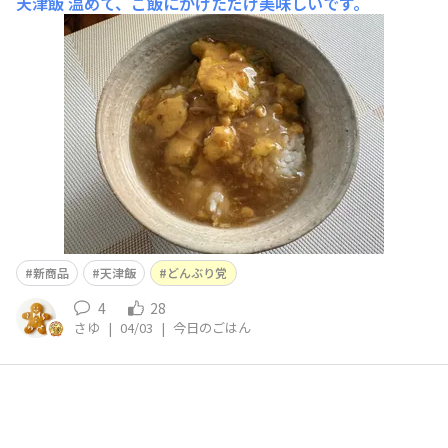
天津飯
温めて、ご飯にかけただけ美味しいです。
新商品
天津飯
どんぶり党
4
28
さゆ
|
04/03
|
今日のごはん