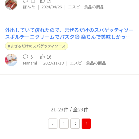
12
19
ぽんた
|
2024/04/26
|
エスビー食品の商品
外出していて疲れたので、まぜるだけのスパゲッティソー
スポルチーニクリームでパスタ😊 楽ちんで美味しかった
です🎵
まぜるだけのスパゲッティソース
5
16
Manami
|
2023/11/18
|
エスビー食品の商品
21-23件 / 全23件
‹
1
2
3