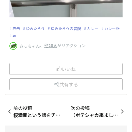
赤缶
ゆみたろう
ゆみたろうの冒険
カレー
カレー粉
🍛
、
他28人
がリアクション
さっちゃん
いいね
共有する
前の投稿
次の投稿
桜満開という話をチラホラ聞きますが、 近所ではソメイヨシノはまだ三分咲きほどてすが、 枝垂れ桜が満開 気持ちの良い朝を迎えることが出来ました☺️
【ポテシャカ来ましたー】 夕日に照らされ…ヨドバシどっと混むからポテシャカが届きました！一緒に（別便だけど）タイプC高速充電器も来ました〜。 これで一安心。 イモもスマホもいつ取りかかれるかな。