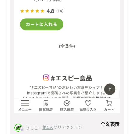
全文表示
、
他1人
がリアクション
さしこ