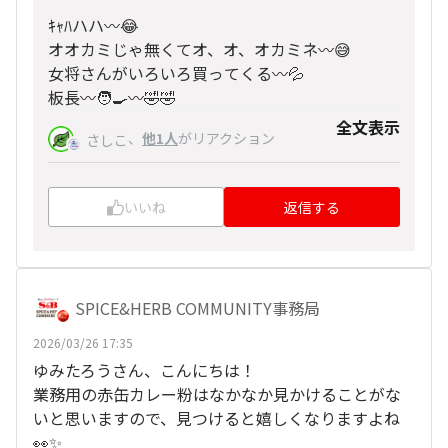
ｷｬﾊハハ〰️😂
オオカミじゃ無くてオ、オ、オカミネ〰️😅
女将さんがいろいろ買ってくる〰️💦
板長〰️🧑‍🍳〰️🤣🤣
全文表示
、
他1人
がリアクション
さしこ
いいね
返信する
SPICE&HERB COMMUNITY事務局
2026/03/26 17:35
ゆみたろうさん、こんにちは！
業務用の赤缶カレー粉はなかなか見かけることがな
いと思いますので、見つけると嬉しくなりますよね
👀✨