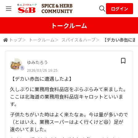
ログイン
全体検索
トークルーム
トップ
＞
トークルーム
＞
スパイス＆ハーブ
＞
【デカい赤缶に遭遇
検索
ゆみたろう
2026/03/26 16:25
【デカい赤缶に遭遇したよ】
久しぶりに業務用食料品店をぶらぶらみて来ました。
ここは北海道の業務用食料品店キャロットといいま
す。
子供たちがいた時はよく来たなぁ。今は量が多いので
（とはいえ、業務スーパーはよく行くけど😆）足が
遠のいてました。