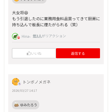
大女将😆
もう引退したのに業務用食料品買ってきて厨房に
持ち込んで板長に煙たがられる（笑）
、
他3人
がリアクション
Hina
いいね
返信する
トンボノメガネ
2026/03/27 14:17
ゆみたろう