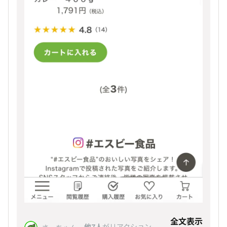
全文表示
、
他7人
がリアクション