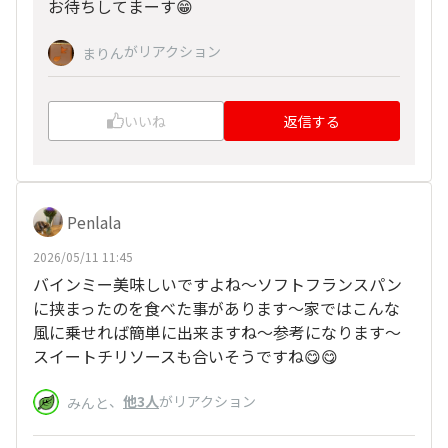
お待ちしてまーす😁
がリアクション
まりん
いいね
返信する
Penlala
2026/05/11 11:45
バインミー美味しいですよね〜ソフトフランスパン
に挟まったのを食べた事があります〜家ではこんな
風に乗せれば簡単に出来ますね〜参考になります〜
スイートチリソースも合いそうですね😋😋
、
他3人
がリアクション
みんと