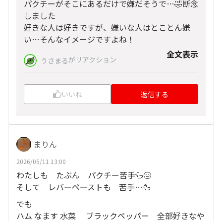
パクチーがそこにあるだけで嫌だそうで…🤣断念
しました
好きな人は好きですが、嫌いな人はとことん嫌
い…そんなイメージですよね！
全文表示
雰囲気だけでも味わえたらいいなと
がリアクション
うさまる
こんなカタチのお摘みにしました♪
今、無性にパクチーが食べたい気分です！近いう
いいね
返信する
ちに妹を誘ってベトナム料理を食べに行きたいで
す🤭
まりん
2026/05/11 13:00
わたしも たぶん パクチー苦手🦆😥
そして レバーペーストも 苦手…🦆
でも
ハム なます 水菜 ブラックペッパー 全部好きなや