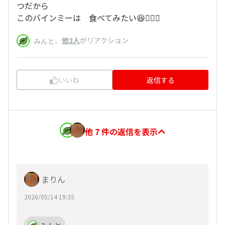
つだから
このバインミーは 食べてみたい😆🙋🏻‍♀️
、
他2人
がリアクション
みんと
いいね
返信する
他 7 件の返信を表示
まりん
2026/05/14 19:35