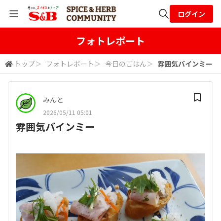
ログイン
全体検索
フォトレポート
トップ
＞
フォトレポート
＞
今日のごはん
＞
雰囲気バインミー
検索
みんと
2026/05/11 05:01
雰囲気バインミー