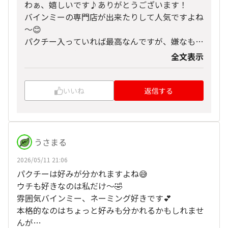
わぁ、嬉しいです♪ありがとうございます！
バインミーの専門店が出来たりして人気ですよね
～😊
パクチー入っていれば最高なんですが、嫌なもの
はイヤという気持ちも判りますから無理強いはし
全文表示
ません🤭
気分だけ味わいました
いいね
返信する
うさまる
2026/05/11 21:06
パクチーは好みが分かれますよね😅
ウチも好きなのは私だけ～🤣
雰囲気バインミー、ネーミング好きです💕
本格的なのはちょっと好みも分かれるかもしれませ
んが…