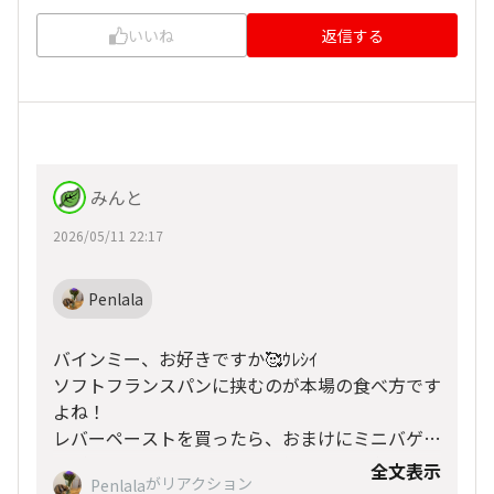
いいね
返信する
みんと
2026/05/11 22:17
Penlala
バインミー、お好きですか🥰ｳﾚｼｲ
ソフトフランスパンに挟むのが本場の食べ方です
よね！
レバーペーストを買ったら、おまけにミニバゲッ
トがついてきたので、それを使いました♪
全文表示
がリアクション
Penlala
カナッペ風にしたら、おつまみになるかなぁ～な