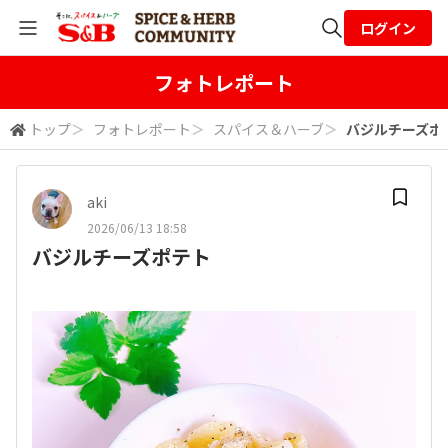
ログイン
全体検索
フォトレポート
トップ
＞
フォトレポート
＞
スパイス＆ハーブ
＞
バジルチーズポ
検索
aki
2026/06/13 18:58
バジルチーズポテト