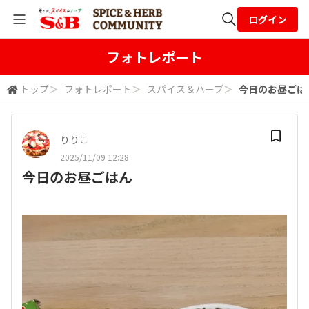
ログイン
全体検索
フォトレポート
トップ
＞
フォトレポート
＞
スパイス＆ハーブ
＞
今日のお昼ごは
検索
りりこ
2025/11/09 12:28
今日のお昼ごはん