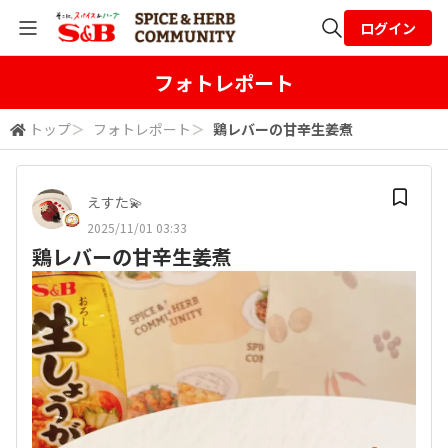
ログイン
全体検索
フォトレポート
トップ
＞
フォトレポート
＞
鶏レバーの甘辛生姜煮
検索
えすた💫
2025/11/01 03:33
鶏レバーの甘辛生姜煮