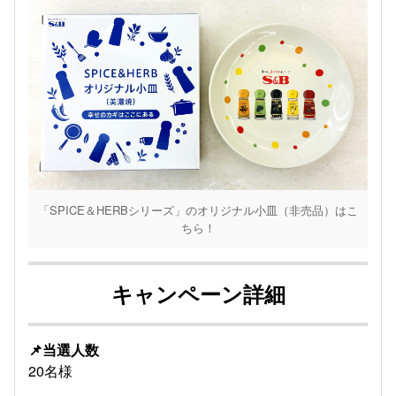
「SPICE＆HERBシリーズ」のオリジナル小皿（非売品）はこ
ちら！
キャンペーン詳細
📌当選人数
20名様