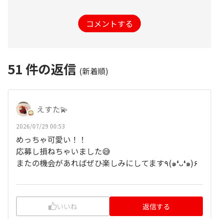
コメントする
51
件の返信
(新着順)
えすた💫
2026/07/29 00:53
めっちゃ可愛い！！
応募し損ねちゃいました😅
またの機会があればぜひ楽しみにしてます٩(๑❛ᴗ❛๑)۶
いいね
返信する