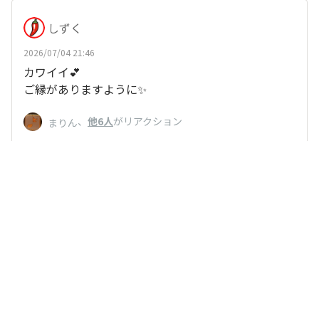
しずく
2026/07/04 21:46
カワイイ💕
ご縁がありますように✨️
、
他6人
がリアクション
まりん
いいね
返信する
ぽんで
2026/07/04 20:40
遠い目標です