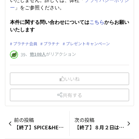
ー
」をご参照ください。
本件に関する問い合わせについては
こちら
からお願い
いたします
プラチナ会員
プラチナ
プレゼントキャンペーン
、
他108人
がリアクション
39
いいね
共有する
前の投稿
次の投稿
【終了】SPICE&HERB DIARYで料理を記録＆シェアして応募しよう！7日間チャレンジキャンペーン
【終了】８月２日はハーブの日！ハーブ投稿コンテスト開催中！（料理・栽培・クラフトなど）