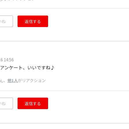
いね
返信する
6 14:56
アンケート、いいですね♪
、
他1人
がリアクション
ん
いね
返信する