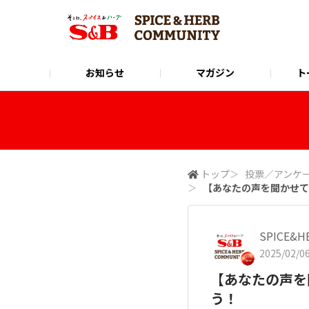
お知らせ
マガジン
ト
Instagram
SPICE&HERB COMMUNITYに関するお問い合
使い方ガイド
X(Twitter)
公式オンラインショップ
LINE
トップ
＞
投票／アンケ
＞
【あなたの声を聞かせて
SPICE&
2025/02/06
【あなたの声を
う！