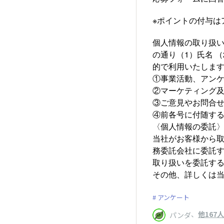
※ポイントの付与は
個人情報の取り扱
の通り（1）氏名 
的で利用いたしま
①事業活動、アン
②マーケティング
③ご意見やお問合
④前各号に付随す
〈個人情報の委託
当社がお客様から
務委託会社に委託
取り扱いを委託す
その他、詳しくは
アンケート
、
他167人
パンダ