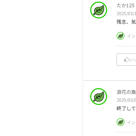
たか125
2025/03/1
残念、気
イン
い
浪花の梟
2025/03/0
終了して
イン