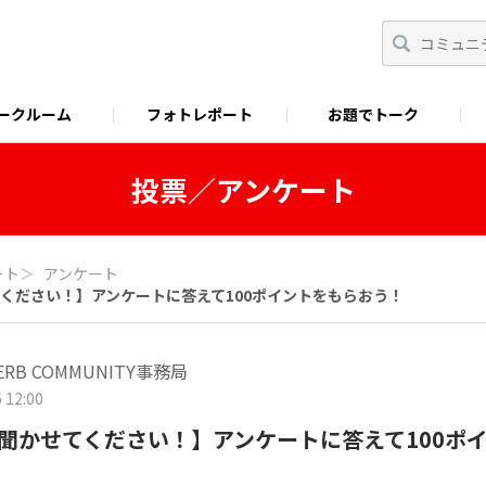
ークルーム
フォトレポート
お題でトーク
わせ
Facebook
商品に関するお問い合わせ
YouTube
S&B SPICE&HERB TV
投票／アンケート
ート
＞
アンケート
ください！】アンケートに答えて100ポイントをもらおう！
HERB COMMUNITY事務局
 12:00
聞かせてください！】アンケートに答えて100ポ