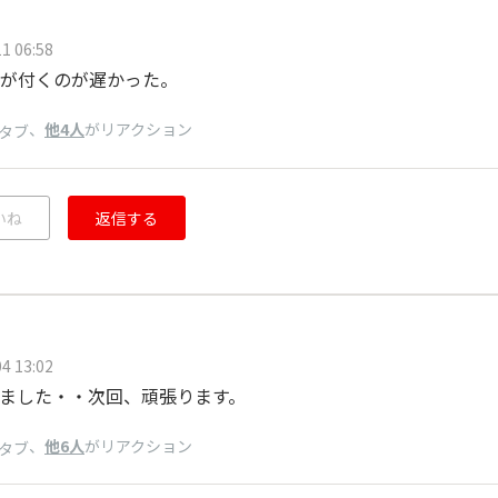
1 06:58
が付くのが遅かった。
、
他4人
がリアクション
タブ
いね
返信する
4 13:02
ました・・次回、頑張ります。
、
他6人
がリアクション
タブ