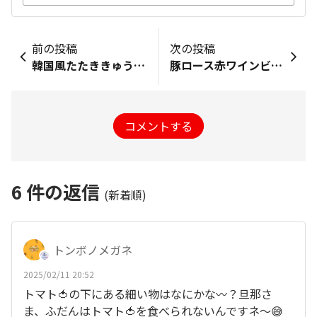
前の投稿
次の投稿
韓国風たたききゅうりのシーズニングアレンジレシピ
豚ロース赤ワインビネガーソース
コメントする
6
件の返信
(新着順)
トンボノメガネ
2025/02/11 20:52
トマト🍅の下にある細い物はなにかな〰️？旦那さ
ま、ふだんはトマト🍅を食べられないんですネ〜😅