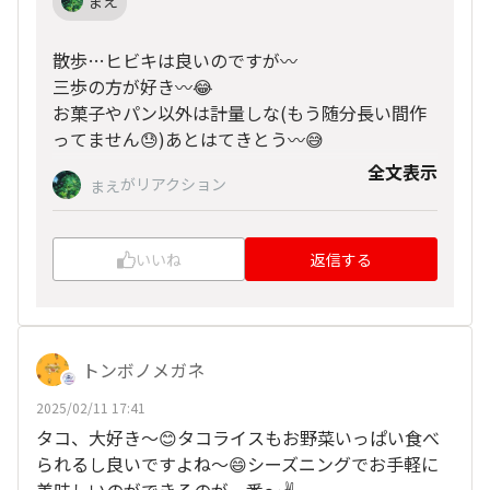
まえ
散歩…ヒビキは良いのですが〰️
三歩の方が好き〰️😂
お菓子やパン以外は計量しな(もう随分長い間作
ってません😓)あとはてきとう〰️😅
全文表示
がリアクション
まえ
いいね
返信する
トンボノメガネ
2025/02/11 17:41
タコ、大好き〜😊タコライスもお野菜いっぱい食べ
られるし良いですよね～😄シーズニングでお手軽に