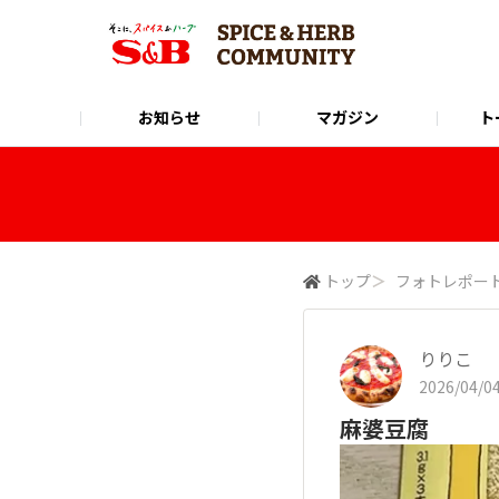
お知らせ
マガジン
ト
Instagram
SPICE&HERB COMMUNITYに関するお問い合
使い方ガイド
X(Twitter)
公式オンラインショップ
LINE
トップ
＞
フォトレポー
りりこ
2026/04/04
麻婆豆腐