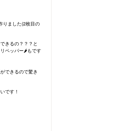
りました(2枚目の
くできるの？？？と
ペッパー🌶️もです
腐ができるので驚き
たいです！