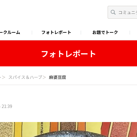
ークルーム
フォトレポート
お題でトーク
わせ
Facebook
商品に関するお問い合わせ
YouTube
S&B SPICE&HERB TV
フォトレポート
ト
＞
スパイス＆ハーブ
＞
麻婆豆腐
 21:39