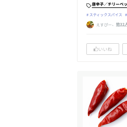
唐辛子／チリーペ
スティックスパイス
、
他32
えすぴー
いいね