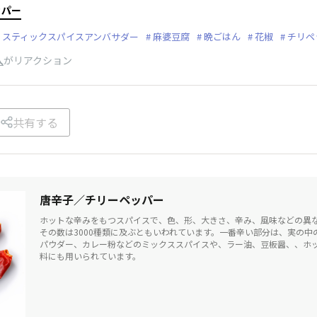
ッパー
スティックスパイスアンバサダー
麻婆豆腐
晩ごはん
花椒
チリペ
人
がリアクション
共有する
唐辛子／チリーペッパー
ホットな辛みをもつスパイスで、色、形、大きさ、辛み、風味などの異
その数は3000種類に及ぶともいわれています。一番辛い部分は、実の中
パウダー、カレー粉などのミックススパイスや、ラー油、豆板醤、、ホ
料にも用いられています。