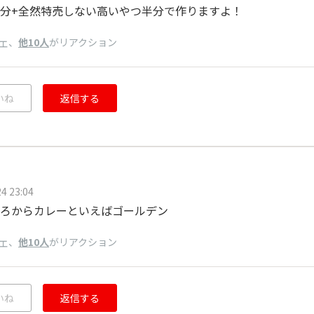
分+全然特売しない高いやつ半分で作りますよ！
、
他10人
がリアクション
エ
いね
返信する
4 23:04
ろからカレーといえばゴールデン
、
他10人
がリアクション
エ
いね
返信する