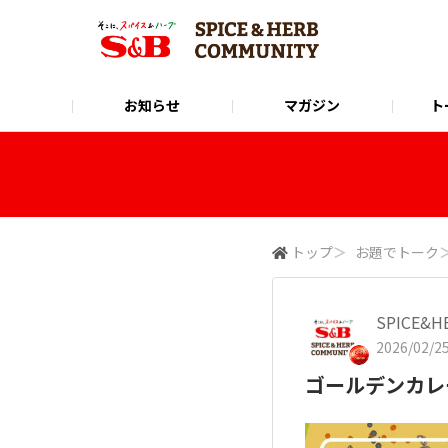
お知らせ
マガジン
ト
Instagram
SPICE&HERB COMMUNITYに関するお問い合
使い方ガイド
X(Twitter)
公式オンラインショップ
LINE
トップ
＞
お題でトーク
SPICE&
2026/02/25
ゴールデンカレ