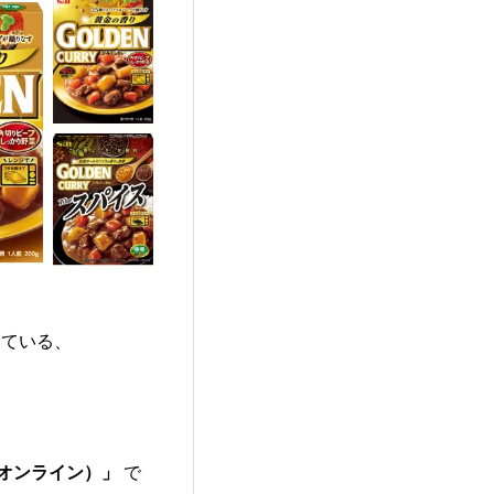
いている、
（オンライン）」
で