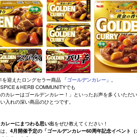
0周年を迎えたロングセラー商品
「ゴールデンカレー」
。
ICE＆HERB COMMUNITYでも
家のカレーはゴールデンカレー！」といったお声を多くいただ
思い入れの深い商品のひとつです。
ンカレーにまつわる思い出
をぜひ教えてください！
トは、
4月開催予定の「ゴールデンカレー60周年記念イベント