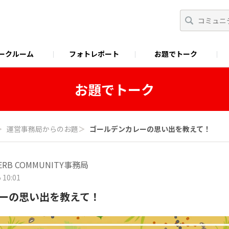
ークルーム
フォトレポート
お題でトーク
わせ
Facebook
商品に関するお問い合わせ
YouTube
S&B SPICE&HERB TV
お題でトーク
＞
運営事務局からのお題
＞
ゴールデンカレーの思い出を教えて！
HERB COMMUNITY事務局
 10:01
ーの思い出を教えて！