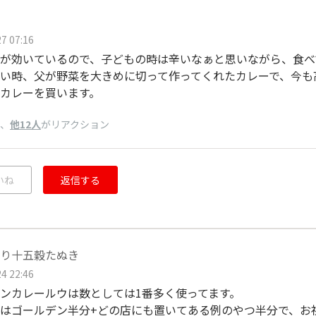
7 07:16
が効いているので、子どもの時は辛いなぁと思いながら、食べ
い時、父が野菜を大きめに切って作ってくれたカレーで、今も
カレーを買います。
、
他12人
がリアクション
いね
返信する
り十五穀たぬき
4 22:46
ンカレールウは数としては1番多く使ってます。
はゴールデン半分+どの店にも置いてある例のやつ半分で、お